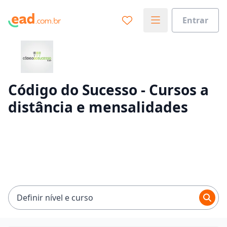
Entrar
Já sabe o que você quer estudar?
Vamos te guiar no caminho ideal para seus estudos
0%
Código do Sucesso - Cursos a
distância e mensalidades
Sim, já sei
Ainda não sei
Definir nível e curso