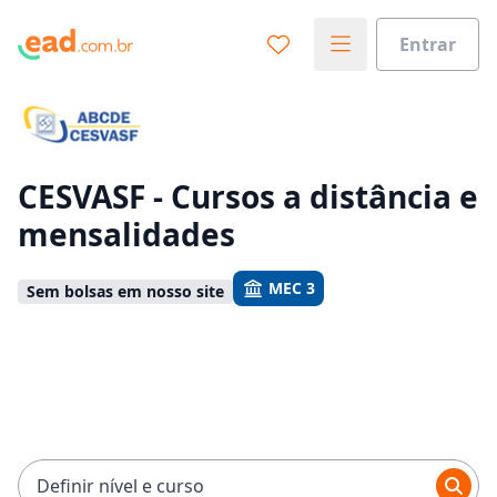
Entrar
Já sabe o que você quer estudar?
Vamos te guiar no caminho ideal para seus estudos
0%
CESVASF - Cursos a distância e
mensalidades
Sim, já sei
MEC 3
Sem bolsas em nosso site
Ainda não sei
Definir nível e curso