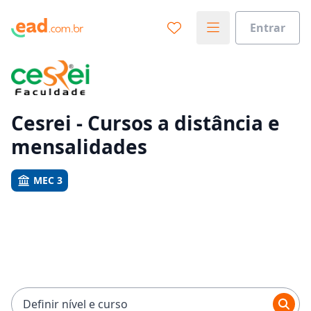
Entrar
Já sabe o que você quer estudar?
Vamos te guiar no caminho ideal para seus estudos
0%
Cesrei - Cursos a distância e
mensalidades
Sim, já sei
MEC 3
Ainda não sei
Definir nível e curso