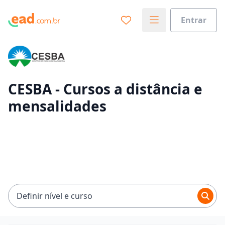
Entrar
Já sabe o que você quer estudar?
Vamos te guiar no caminho ideal para seus estudos
0%
CESBA - Cursos a distância e
mensalidades
Sim, já sei
Ainda não sei
Definir nível e curso