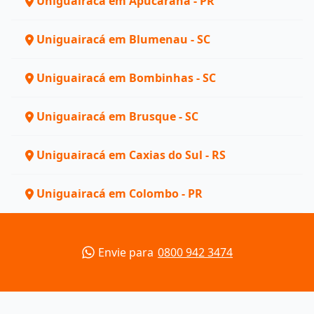
Uniguairacá em Apucarana - PR
Uniguairacá em Blumenau - SC
Uniguairacá em Bombinhas - SC
Uniguairacá em Brusque - SC
Uniguairacá em Caxias do Sul - RS
Uniguairacá em Colombo - PR
Envie para
0800 942 3474