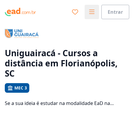
Entrar
Já sabe o que você quer estudar?
Vamos te guiar no caminho ideal para seus estudos
0%
Uniguairacá - Cursos a
distância em Florianópolis,
Sim, já sei
SC
MEC 3
Ainda não sei
Se a sua ideia é estudar na modalidade EaD na
Uniguairacá e com um polo de apoio em Florianópolis,
veja quais são os 408 cursos oferecidos pela
instituição nos 2 campus da cidade e consulte os
valores das mensalidades, que ficam entre R$ 71,68 e