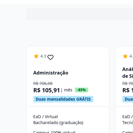
4.3
4
Anál
Administração
de S
R$ 706,08
R$ 7
R$ 105,91
R$ 
| mês
-85%
Duas mensalidades GRÁTIS
Dua
EaD / Virtual
EaD /
Bacharelado (graduação)
Tecn
Campus 100% virtual
Camp