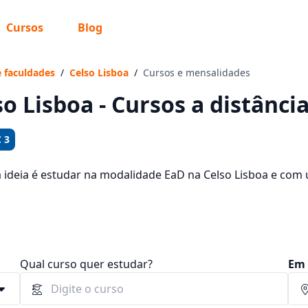
Cursos
Blog
 sabe o que você quer estudar?
os te guiar no caminho ideal para seus estudos
e faculdades
/
Celso Lisboa
/
Cursos e mensalidades
so Lisboa - Cursos a distânci
 3
Sim, já sei
a ideia é estudar na modalidade EaD na Celso Lisboa e com 
sos oferecidos pela instituição nos 2 campus da cidade e c
 76,16 e R$ 130,69.
Ainda não sei
Qual curso quer estudar?
Em 