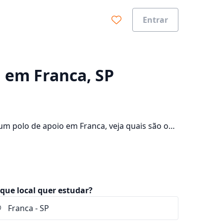
Entrar
0%
a em Franca, SP
um polo de apoio em Franca, veja quais são os
onsulte os valores das mensalidades, que ficam
que local quer estudar?