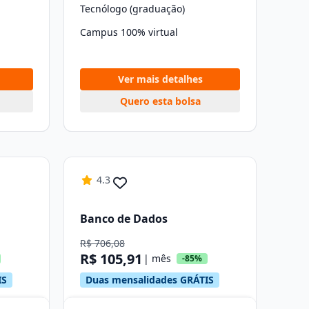
Tecnólogo (graduação)
Campus 100% virtual
Ver mais detalhes
Quero esta bolsa
4.3
Banco de Dados
R$ 706,08
R$ 105,91
| mês
-85%
IS
Duas mensalidades GRÁTIS