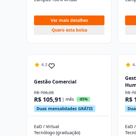
Ver mais detalhes
Quero esta bolsa
4.3
4
Gest
Gestão Comercial
Hum
R$ 706,08
R$ 7
R$ 105,91
R$ 
| mês
-85%
Duas mensalidades GRÁTIS
Dua
EaD / Virtual
EaD /
Tecnólogo (graduação)
Tecn