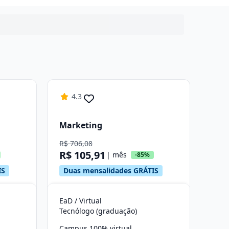
4.3
Marketing
R$ 706,08
R$ 105,91
| mês
-85%
IS
Duas mensalidades GRÁTIS
EaD / Virtual
Tecnólogo (graduação)
Campus 100% virtual