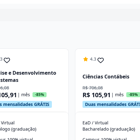
Continuar
.3
4.3
ise e Desenvolvimento
Ciências Contábeis
istemas
06,08
R$ 706,08
105,91
R$ 105,91
| mês
| mês
-85%
-85%
s mensalidades GRÁTIS
Duas mensalidades GRÁT
 Virtual
EaD / Virtual
ólogo (graduação)
Bacharelado (graduação)
us 100% virtual
Campus 100% virtual