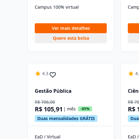
Campus 100% virtual
Camp
Ver mais detalhes
Quero esta bolsa
4.3
4
Gestão Pública
Ciên
R$ 706,08
R$ 7
R$ 105,91
R$ 
| mês
-85%
Duas mensalidades GRÁTIS
Dua
EaD / Virtual
EaD /