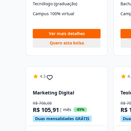
Tecnólogo (graduação)
Bach
Campus 100% virtual
Camp
Ver mais detalhes
Quero esta bolsa
4.3
4
Marketing Digital
Teol
R$ 706,08
R$ 7
R$ 105,91
R$ 
| mês
-85%
Duas mensalidades GRÁTIS
Dua