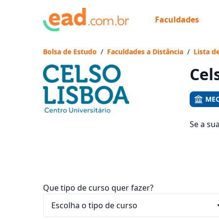
Faculdades
Já
Vam
Bolsa de Estudo
/
Faculdades a Distância
/
Lista d
Cel
MEC
Se a su
358 cur
entre R$
Que tipo de curso quer fazer?