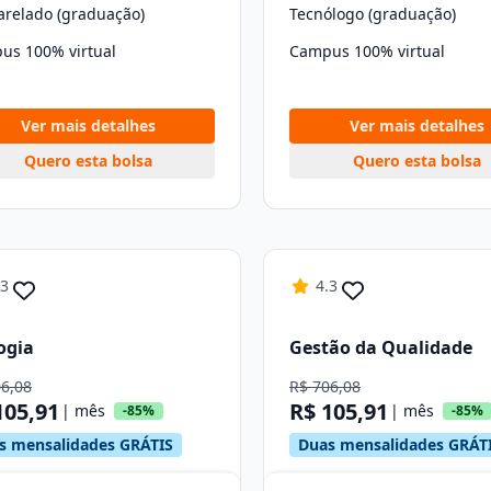
arelado (graduação)
Tecnólogo (graduação)
us 100% virtual
Campus 100% virtual
Ver mais detalhes
Ver mais detalhes
Quero esta bolsa
Quero esta bolsa
.3
4.3
ogia
Gestão da Qualidade
06,08
R$ 706,08
105,91
R$ 105,91
| mês
| mês
-85%
-85%
s mensalidades GRÁTIS
Duas mensalidades GRÁT