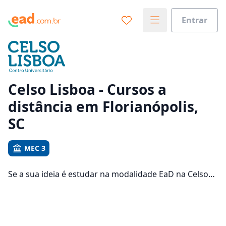
Entrar
Já sabe o que você quer estudar?
Vamos te guiar no caminho ideal para seus estudos
0%
Celso Lisboa - Cursos a
distância em Florianópolis,
Sim, já sei
SC
MEC 3
Ainda não sei
Se a sua ideia é estudar na modalidade EaD na Celso
Lisboa e com um polo de apoio em Florianópolis, veja
quais são os 184 cursos oferecidos pela instituição nos
1 campus da cidade e consulte os valores das
mensalidades, que ficam entre R$ 76,16 e R$ 130,69.