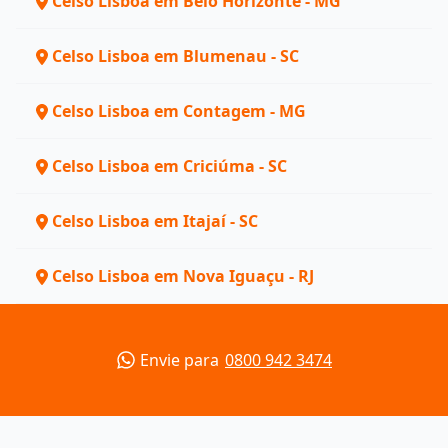
Celso Lisboa em Belo Horizonte - MG
Celso Lisboa em Blumenau - SC
Celso Lisboa em Contagem - MG
Celso Lisboa em Criciúma - SC
Celso Lisboa em Itajaí - SC
Celso Lisboa em Nova Iguaçu - RJ
Envie para
0800 942 3474