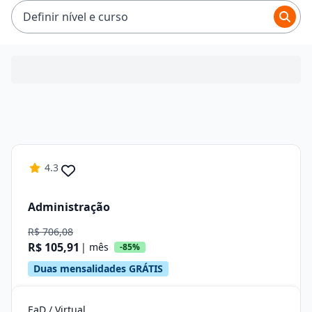
Definir nível e curso
4.3
Administração
R$ 706,08
R$ 105,91
| mês
-85%
Duas mensalidades GRÁTIS
EaD / Virtual