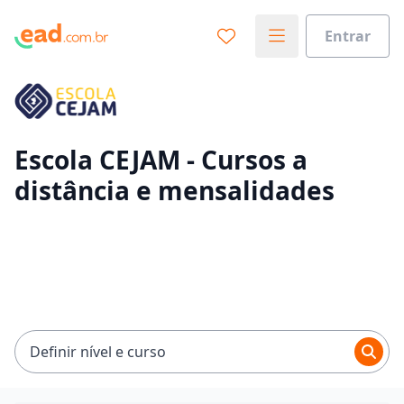
Entrar
Já sabe o que você quer estudar?
Vamos te guiar no caminho ideal para seus estudos
0%
Escola CEJAM - Cursos a
distância e mensalidades
Sim, já sei
Ainda não sei
Definir nível e curso