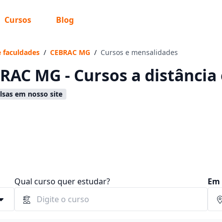
Cursos
Blog
 sabe o que você quer estudar?
os te guiar no caminho ideal para seus estudos
e faculdades
/
CEBRAC MG
/
Cursos e mensalidades
RAC MG - Cursos a distância
sas em nosso site
Sim, já sei
Ainda não sei
Qual curso quer estudar?
Em 