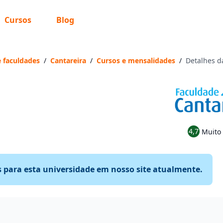
Cursos
Blog
e faculdades
/
Cantareira
/
Cursos e mensalidades
/
Detalhes d
4,7
Muito
s para esta universidade em nosso site atualmente.