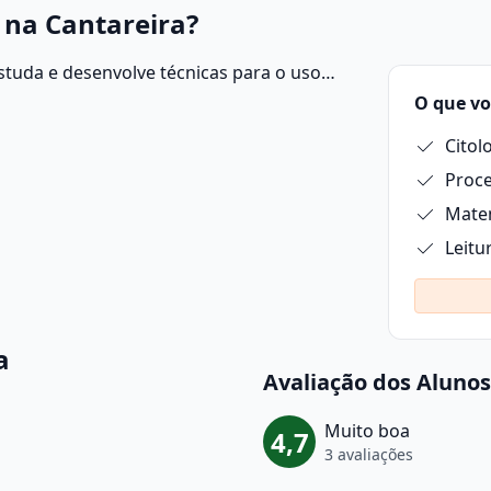
 na Cantareira?
studa e desenvolve técnicas para o uso
 o objetivo de aumentar a produtividade
O que vo
Citol
Proce
Matem
Leitu
a
Avaliação dos Alunos
Muito boa
4,7
3 avaliações