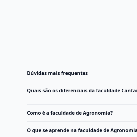
Dúvidas mais frequentes
Quais são os diferenciais da faculdade Canta
Como é a faculdade de Agronomia?
O
curso de Agronomia
é uma graduação de níve
O que se aprende na faculdade de Agronomi
bacharelado, com duração média de 5 anos.