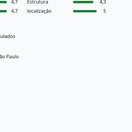
4,7
Estrutura
4,3
4,7
localização
5
culados
ão Paulo