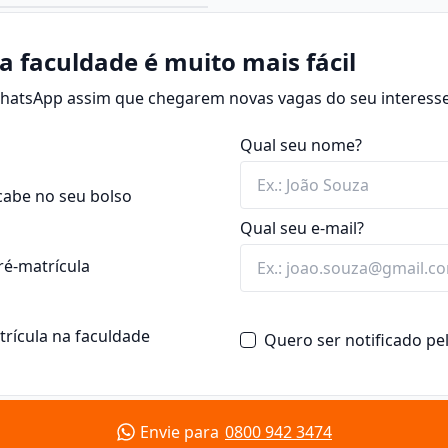
áreas de ciências biológicas
,
studa e desenvolve técnicas
a atuar na produção
plantas com o objetivo de
a faculdade é muito mais fácil
rais.
o o meio ambiente.
com conteúdos como:
 WhatsApp assim que chegarem novas vagas do seu interesse
do de engenheiro
 rural
gócio, como:
Qual seu nome?
heita, rotação);
eiras etc.)
cabe no seu bolso
Qual seu e-mail?
 da produção.
agrícolas)
urança alimentar,
ré-matrícula
ir para o desenvolvimento
atrícula na faculdade
Quero ser notificado p
urso de Agronomia
Envie para
0800 942 3474