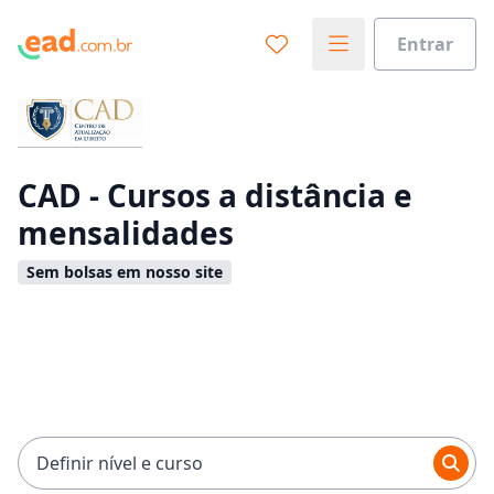
Entrar
Já sabe o que você quer estudar?
Vamos te guiar no caminho ideal para seus estudos
0%
CAD - Cursos a distância e
mensalidades
Sim, já sei
Sem bolsas em nosso site
Ainda não sei
Definir nível e curso