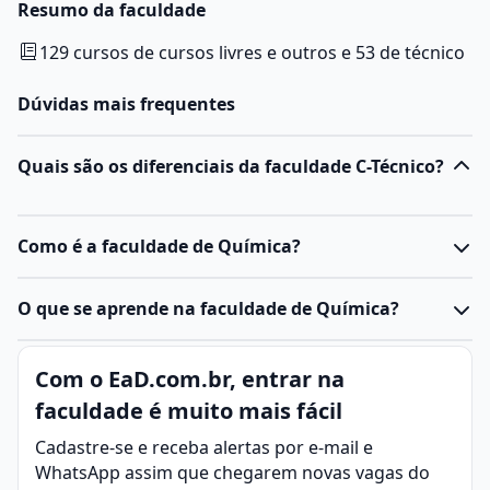
Resumo da faculdade
129 cursos de cursos livres e outros e 53 de técnico
Dúvidas mais frequentes
Quais são os diferenciais da faculdade C-Técnico?
Como é a faculdade de Química?
O
curso de Química
oferece uma formação sólida
O que se aprende na faculdade de Química?
sobre os princípios e fundamentos dessa ciência,
abordando desde a química geral até áreas mais
Química é a ciência que estuda a composição,
Com o EaD.com.br, entrar na
específicas, como química orgânica, inorgânica, físico-
estrutura, propriedades e transformações da matéria.
química e analítica.
faculdade é muito mais fácil
Ela investiga como os diferentes elementos e
Durante a graduação, os estudantes aprendem a
substâncias interagem entre si, as reações químicas
Cadastre-se e receba alertas por e-mail e
realizar experimentos em laboratório, interpretar
que ocorrem e as leis que regem essas mudanças.
WhatsApp assim que chegarem novas vagas do
resultados, desenvolver soluções para problemas