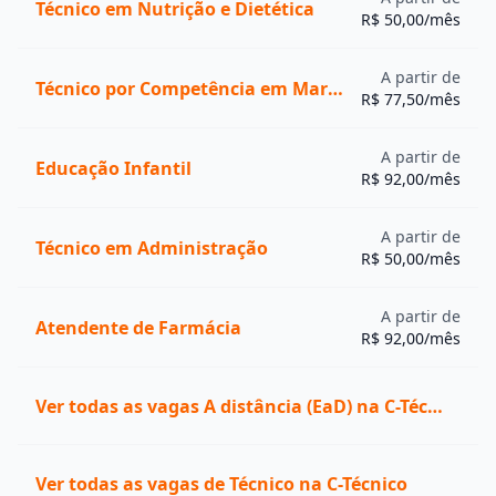
Técnico em Nutrição e Dietética
R$ 50,00/mês
São Carlos -
Universidade de São Paulo - USP
5
SP
Universidade Federal de Goiás -
A partir de
5
Goiânia - GO
Técnico por Competência em Marketing e Comunicação
UFG
R$ 77,50/mês
Universidade Federal de São Carlos
Sorocaba -
5
- UFSCAR
SP
A partir de
Educação Infantil
R$ 92,00/mês
Universidade Federal dos Vales do
Diamantina -
5
Jequitinhonha e Mucuri - UFJVM
MG
Universidade Federal de São Paulo -
Diadema -
A partir de
5
Técnico em Administração
UNIFESP
R$ 50,00/mês
SP
Universidade Estadual de Campinas
Campinas -
5
- UNICAMP
SP
A partir de
Atendente de Farmácia
R$ 92,00/mês
Universidade Federal de Lavras -
5
Lavras - MG
UFLA
Instituto Federal de Educação,
Ver todas as vagas A distância (EaD) na C-Técnico
Itaperuna -
Ciência e Tecnologia Fluminense -
5
RJ
IFFluminense
Universidade Estadual de Londrina
Londrina -
Ver todas as vagas de Técnico na C-Técnico
5