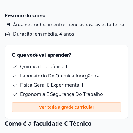
estrutura, propriedades e transformações da matéria.
Ela investiga como os diferentes elementos e
substâncias interagem entre si, as reações químicas
Resumo do curso
que ocorrem e as leis que regem essas mudanças.
Área de conhecimento: Ciências exatas e da Terra
Duração: em média, 4 anos
O que você vai aprender?
Química Inorgânica I
Laboratório De Química Inorgânica
Física Geral E Experimental I
Ergonomia E Segurança Do Trabalho
Ver toda a grade curricular
Como é a faculdade C-Técnico