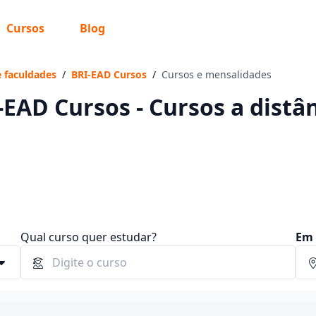
Cursos
Blog
 sabe o que você quer estudar?
os te guiar no caminho ideal para seus estudos
e faculdades
/
BRI-EAD Cursos
/
Cursos e mensalidades
-EAD Cursos - Cursos a distâ
Sim, já sei
Ainda não sei
Qual curso quer estudar?
Em 