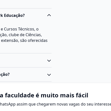
ark Educação?
e Cursos Técnicos, o
ão, clube de Ciências,
a extensão, são oferecidas
áreas, com finalidades
ação?
ipais, é possível listar:
e pessoas dentro da
 financeiros, materiais e
o, treinamento,
 para o alcance das
a faculdade é muito mais fácil
esempenho e
relações
 análise de custos,
radores com os objetivos
 WhatsApp assim que chegarem novas vagas do seu interesse
nico.