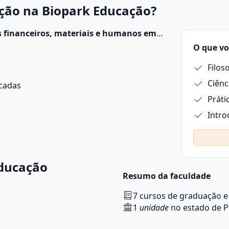
ção na Biopark Educação?
s financeiros, materiais e humanos em
ce das metas organizacionais.
Suas
O que vo
ão de desempenho e planejamento técnico.
Filos
Ciênc
icadas
Práti
Intro
Educação
Resumo da faculdade
7 cursos de graduação e
1
unidade
no estado de 