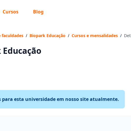
Cursos
Blog
e faculdades
/
Biopark Educação
/
Cursos e mensalidades
/
Det
k Educação
s para esta universidade em nosso site atualmente.