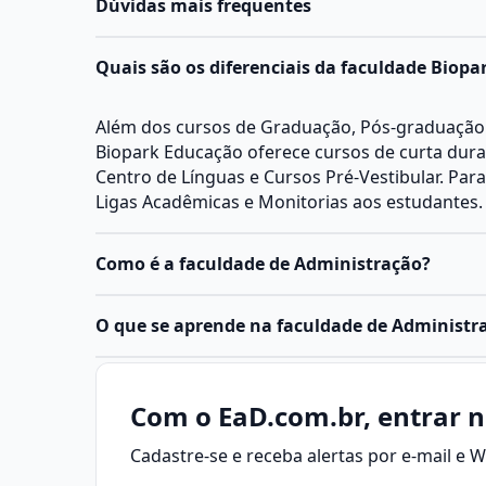
Dúvidas mais frequentes
Quais são os diferenciais da faculdade Biop
Além dos cursos de Graduação, Pós-graduação 
Biopark Educação oferece cursos de curta duraç
Centro de Línguas e Cursos Pré-Vestibular. Par
Ligas Acadêmicas e Monitorias aos estudantes.
Como é a faculdade de Administração?
A
Administração
é distribuída entre diferentes 
O que se aprende na faculdade de Administr
específicas e abordagens próprias. Entre as princ
Recursos Humanos
: Foca no gerenciamento d
Administração é a área que controla recursos
organização, abrangendo recrutamento, seleçã
humanos em empresas, adotando estratégias
Com o EaD.com.br, entrar n
desenvolvimento profissional, avaliação de d
metas organizacionais.
Suas práticas envolvem
trabalhistas
, visando o alinhamento dos colabo
Cadastre-se e receba alertas por e-mail e
otimização de desempenho e planejamento téc
da empresa.
Em resumo: