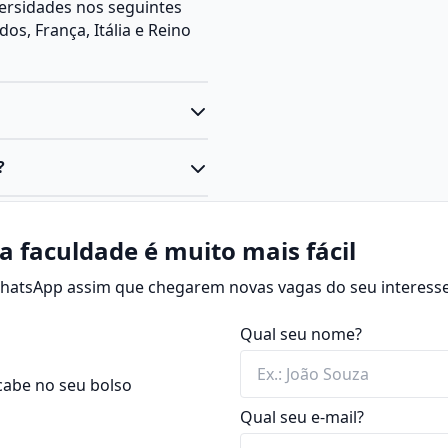
ersidades nos seguintes
os, França, Itália e Reino
tos a capturar, editar e
?
e os fundamentos da
ra de imagens por meio da
sição, foco, profundidade
as, pessoas, objetos e
a faculdade é muito mais fácil
cnicas específicas para
 WhatsApp assim que chegarem novas vagas do seu interesse
atualmente, da tecnologia
 de imagens, edição
bjetos em imagens fixas.
na e aspectos éticos e legais
Qual seu nome?
i para a comunicação, arte,
ade, consolidando-se como
vidades práticas, como
cabe no seu bolso
 ambientes externos.
Qual seu e-mail?
 de um olhar crítico,
do mercado fotográfico,
rso de Fotografia