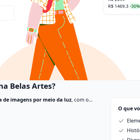
R$ 1469.3
-30%
na Belas Artes?
ra de imagens por meio da luz
, com o
, objetos e paisagens.
O que vo
Eleme
Histó