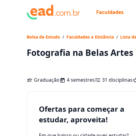
Faculdades
Bolsa de Estudo
/
Faculdades a Distância
/
Lista d
Fotografia na Belas Artes
Graduação
4 semestres
31 disciplinas
Ofertas para começar a
estudar, aproveita!
Em que bairro ou cidade quer estudar?