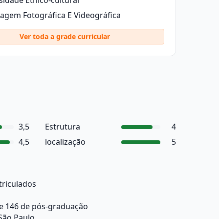
sidade Étnico-cultural
agem Fotográfica E Videográfica
Ver toda a grade curricular
3,5
Estrutura
4
4,5
localização
5
triculados
 e 146 de pós-graduação
São Paulo