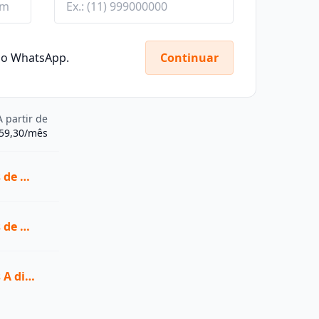
elo WhatsApp.
Continuar
A partir de
359,30/mês
Ver todas as vagas de Graduação na Belas Artes
Ver todas as vagas de Pós-graduação na Belas Artes
Ver todas as vagas A distância (EaD) na Belas Artes