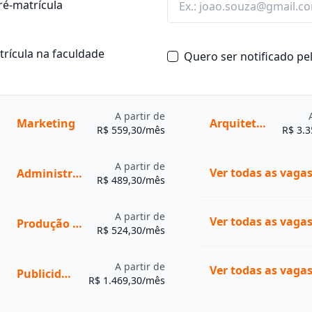
ré-matrícula
ino, incluindo
bacharelado
atrícula na faculdade
Quero ser notificado p
ada a quem deseja
lho
, com um ensino direto e
es culturais e históricas
s em uma grade prevista de
A partir de
Marketing
Arquitetura e Urbanismo
R$ 559,30/mês
R$ 3.
colha certa para você,
não
lsa. É rápido, gratuito e
A partir de
sional.
Administração
R$ 489,30/mês
 2 e 4 anos, dependendo do
A partir de
Produção Publicitária
R$ 524,30/mês
 3 anos, com foco prático
 com uma formação ampla
A partir de
Publicidade e Propaganda
R$ 1.469,30/mês
cas.