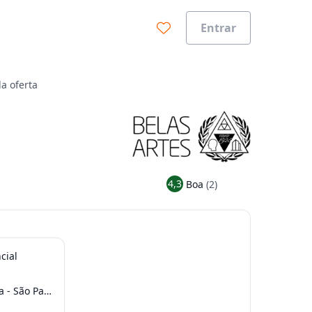
Entrar
a oferta
4,3
Boa
(2)
cial
- São Paulo