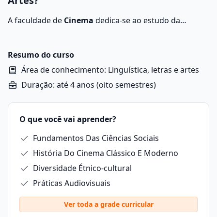
Artes?
A faculdade de
Cinema
dedica-se ao estudo da
produção audiovisual, cobrindo áreas que vão da
criação de roteiros e direção até a fotografia, edição e
design de som. O currículo é projetado com base em
Resumo do curso
aspectos teóricos e práticos do cinema, incluindo sua
Área de conhecimento: Linguística, letras e artes
história e metodologias atuais em produção
Duração: até 4 anos (oito semestres)
audiovisual.
O que você vai aprender?
Fundamentos Das Ciências Sociais
História Do Cinema Clássico E Moderno
Diversidade Étnico-cultural
Práticas Audiovisuais
Ver toda a grade curricular