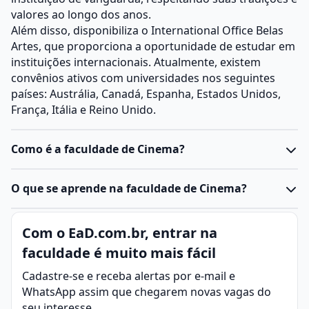
valores ao longo dos anos.
Além disso, disponibiliza o International Office Belas
Artes, que proporciona a oportunidade de estudar em
instituições internacionais. Atualmente, existem
convênios ativos com universidades nos seguintes
países: Austrália, Canadá, Espanha, Estados Unidos,
França, Itália e Reino Unido.
Como é a faculdade de Cinema?
O curso de Cinema prepara os alunos para as diversas
O que se aprende na faculdade de Cinema?
etapas envolvidas na criação de filmes e conteúdos
audiovisuais. Inicialmente, o foco do programa é
A faculdade de
Cinema
dedica-se ao estudo da
Com o EaD.com.br, entrar na
direcionado aos fundamentos teóricos, como história
produção audiovisual, cobrindo áreas que vão da
do cinema, teorias cinematográficas e estudos
faculdade é muito mais fácil
criação de roteiros e direção até a fotografia, edição e
culturais. Conforme avançam no curso, os alunos
design de som. O currículo é projetado com base em
Cadastre-se e receba alertas por e-mail e
começam a mergulhar em aspectos práticos e
aspectos teóricos e práticos do cinema, incluindo sua
WhatsApp assim que chegarem novas vagas do
técnicos da produção de cinema. Isso inclui
história e metodologias atuais em produção
seu interesse.