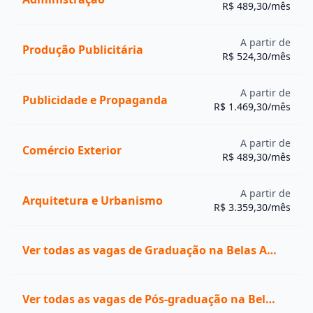
A graduação em Cinema EaD, por exemplo, permite
R$ 489,30/mês
que o aluno desenvolva seus estudos de forma 100%
on-line.
A partir de
Produção Publicitária
Quais são as melhores faculdades de Cinema do
R$ 524,30/mês
Brasil?
Confira as melhores faculdades de Cinema do Brasil,
A partir de
Publicidade e Propaganda
segundo o Guia da Faculdade 2024, uma avaliação
R$ 1.469,30/mês
realizada anualmente pelo jornal O Estado de S. Paulo
(Estadão) em parceria com a Quero Bolsa. O indicador
A partir de
Comércio Exterior
atribui uma nota variável de 1 a 5.
R$ 489,30/mês
Instituição
Nota
Cidade
Escola Superior de Propaganda e
São Paulo-
5
A partir de
Arquitetura e Urbanismo
Marketing (ESPM)
SP
R$ 3.359,30/mês
Universidade Federal Fluminense
4
Niterói-RJ
(UFF)
Ver todas as vagas de Graduação na Belas Artes
Universidade Federal da Integração
Foz do
4
Latino-Americana (UNILA)
Iguaçu-PR
Universidade Estadual do Paraná
4
Curitiba-PR
Ver todas as vagas de Pós-graduação na Belas Artes
(UNESPAR)