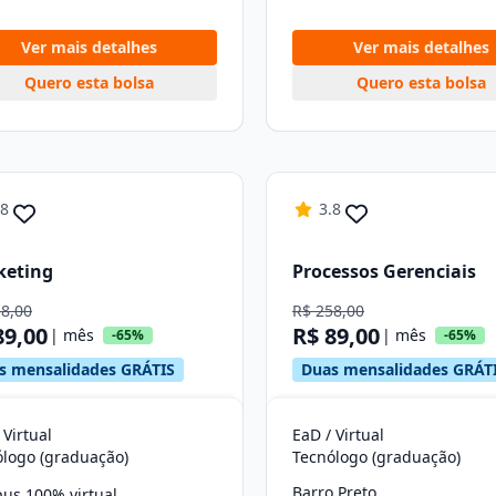
Ver mais detalhes
Ver mais detalhes
Quero esta bolsa
Quero esta bolsa
.8
3.8
keting
Processos Gerenciais
58,00
R$ 258,00
89,00
R$ 89,00
| mês
| mês
-65%
-65%
s mensalidades GRÁTIS
Duas mensalidades GRÁT
 Virtual
EaD / Virtual
ólogo (graduação)
Tecnólogo (graduação)
Barro Preto
us 100% virtual