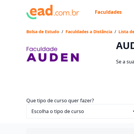
Faculdades
Já
Vam
Bolsa de Estudo
/
Faculdades a Distância
/
Lista d
AUD
Se a su
os 54 c
ficam en
Que tipo de curso quer fazer?