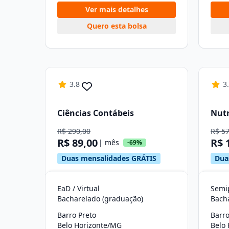
Ver mais detalhes
Quero esta bolsa
3.8
3
Ciências Contábeis
Nutr
R$ 290,00
R$ 5
R$ 89,00
R$ 
| mês
-69%
Duas mensalidades GRÁTIS
Dua
EaD / Virtual
Semip
Bacharelado (graduação)
Bach
Barro Preto
Barro
Belo Horizonte/MG
Belo