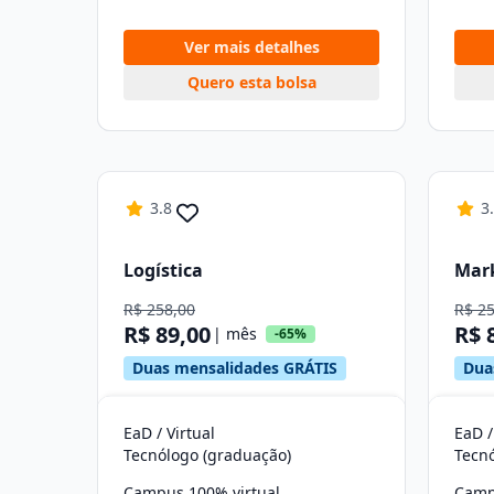
Ver mais detalhes
Quero esta bolsa
3.8
3
Logística
Mar
R$ 258,00
R$ 2
R$ 89,00
R$ 
| mês
-65%
Duas mensalidades GRÁTIS
Dua
EaD / Virtual
EaD /
Tecnólogo (graduação)
Tecn
Campus 100% virtual
Camp