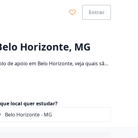
Entrar
0%
Belo Horizonte, MG
o de apoio em Belo Horizonte, veja quais são
 consulte os valores das mensalidades, que
que local quer estudar?