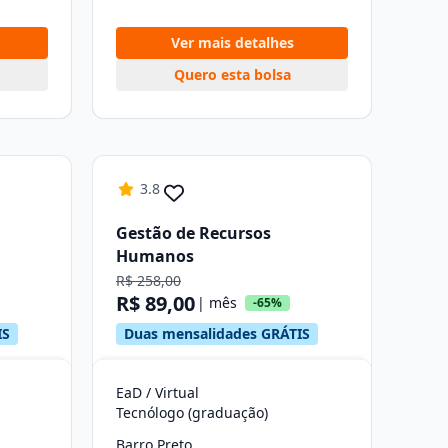
Ver mais detalhes
Quero esta bolsa
3.8
Gestão de Recursos
Humanos
R$ 258,00
R$ 89,00
| mês
-65%
IS
Duas mensalidades GRÁTIS
EaD / Virtual
Tecnólogo (graduação)
Barro Preto