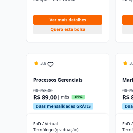
Ver mais detalhes
Quero esta bolsa
3.8
3
Processos Gerenciais
Mar
R$ 258,00
R$ 2
R$ 89,00
R$ 
| mês
-65%
Duas mensalidades GRÁTIS
Dua
EaD / Virtual
EaD /
Tecnólogo (graduação)
Tecn