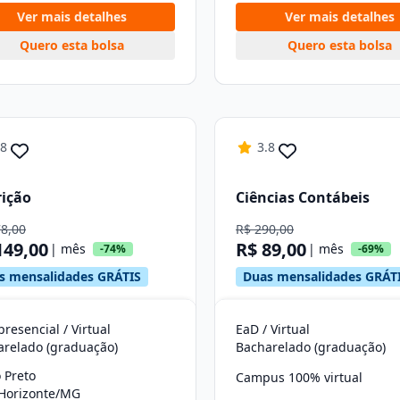
Ver mais detalhes
Ver mais detalhes
Quero esta bolsa
Quero esta bolsa
.8
3.8
ição
Ciências Contábeis
78,00
R$ 290,00
149,00
R$ 89,00
| mês
| mês
-74%
-69%
s mensalidades GRÁTIS
Duas mensalidades GRÁT
resencial / Virtual
EaD / Virtual
arelado (graduação)
Bacharelado (graduação)
 Preto
Campus 100% virtual
 Horizonte/MG