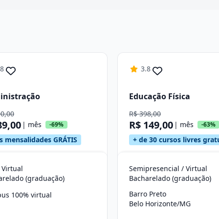
Continuar
.8
3.8
inistração
Educação Física
90,00
R$ 398,00
89,00
R$ 149,00
| mês
| mês
-69%
-63%
s mensalidades GRÁTIS
+ de 30 cursos livres grat
 Virtual
Semipresencial / Virtual
arelado (graduação)
Bacharelado (graduação)
Barro Preto
us 100% virtual
Belo Horizonte/MG