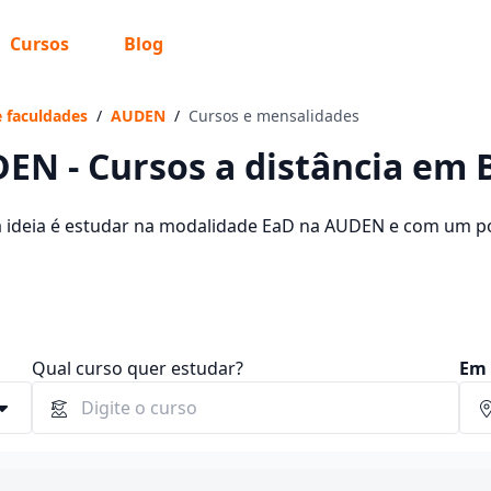
Cursos
Blog
 sabe o que você quer estudar?
os te guiar no caminho ideal para seus estudos
e faculdades
/
AUDEN
/
Cursos e mensalidades
EN - Cursos a distância em 
a ideia é estudar na modalidade EaD na AUDEN e com um pol
ursos oferecidos pela instituição nos 2 campus da cidade e
Sim, já sei
tre R$ 89,00 e R$ 159,00.
Ainda não sei
Qual curso quer estudar?
Em 