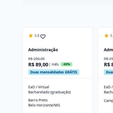
3.8
3
Administração
Adm
R$ 290,00
R$ 2
R$ 89,00
R$ 
| mês
-69%
Duas mensalidades GRÁTIS
Dua
EaD / Virtual
EaD /
Bacharelado (graduação)
Bach
Barro Preto
Camp
Belo Horizonte/MG