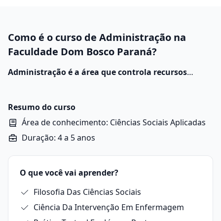
Como é o curso de Administração na
Faculdade Dom Bosco Paraná?
Administração é a área que controla recursos
financeiros, materiais e humanos em empresas,
adotando estratégias para o alcance das metas
organizacionais.
Suas práticas envolvem análise de
Resumo do curso
custos, otimização de desempenho e planejamento
Área de conhecimento: Ciências Sociais Aplicadas
técnico.
Duração: 4 a 5 anos
O que você vai aprender?
Filosofia Das Ciências Sociais
Ciência Da Intervenção Em Enfermagem