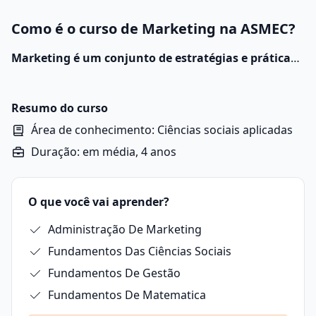
Como é o curso de Marketing na ASMEC?
Marketing é um conjunto de estratégias e práticas
que uma empresa ou pessoa utiliza para entender o
mercado, atrair clientes e promover produtos ou
serviços de forma eficiente.
Resumo do curso
Área de conhecimento: Ciências sociais aplicadas
Duração: em média, 4 anos
O que você vai aprender?
Administração De Marketing
Fundamentos Das Ciências Sociais
Fundamentos De Gestão
Fundamentos De Matematica