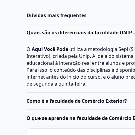
Dúvidas mais frequentes
Quais são os diferenciais da faculdade UNIP 
O
Aqui Você Pode
utiliza a metodologia Sepi (S
Interativo), criada pela Unip. A ideia do sistema
educacional à interação real entre alunos e pro
Para isso, o conteúdo das disciplinas é disponi
internet antes do início do curso, e o aluno pr
de segunda a quinta-feira.
Como é a faculdade de Comércio Exterior?
O curso de Comércio Exterior é desenvolvido e
O que se aprende na faculdade de Comércio E
tecnológica, com carga horária mínima de 1.60
de dois anos. Conforme proposto pelo Ministér
O curso de
Comércio Exterior
apresenta uma á