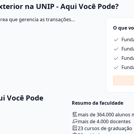
terior na UNIP - Aqui Você Pode?
rea que gerencia as transações
s de exportação, importação e acordos
O que vo
operações sejam realizadas em conformidade
Funda
micas.
Fund
Fund
Fund
ui Você Pode
Resumo da faculdade
mais de 364.000 alunos 
mais de 4.000 docentes
23 cursos de graduação