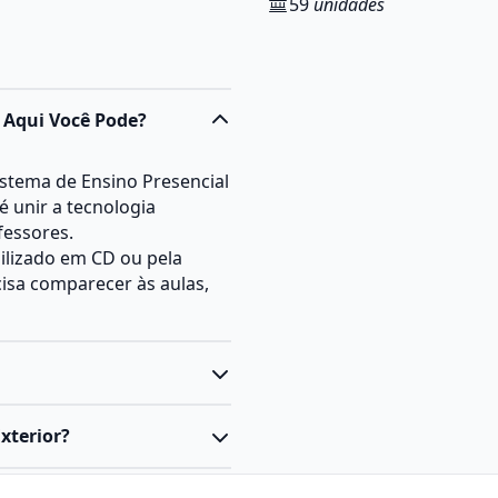
59
unidades
- Aqui Você Pode?
istema de Ensino Presencial
 é unir a tecnologia
fessores.
bilizado em CD ou pela
ecisa comparecer às aulas,
m nível de graduação
xterior?
0 horas e duração estimada
io da Educação (MEC), por
rea que gerencia as