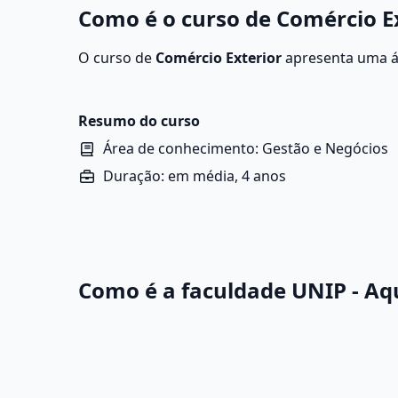
Como é o curso de Comércio Ex
O curso de
Comércio Exterior
apresenta uma á
comerciais entre países, lidando com processo
internacionais. O objetivo é garantir que as 
com as normas alfandegárias e políticas econô
Resumo do curso
Área de conhecimento: Gestão e Negócios
Duração: em média, 4 anos
Como é a faculdade UNIP - Aq