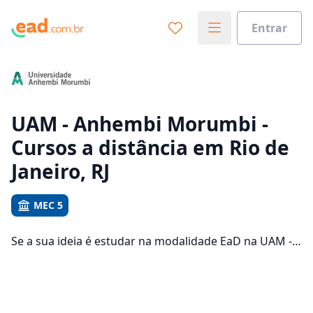
Entrar
Já sabe o que você quer estudar?
Vamos te guiar no caminho ideal para seus estudos
0%
UAM - Anhembi Morumbi -
Cursos a distância em Rio de
Sim, já sei
Janeiro, RJ
MEC 5
Ainda não sei
Se a sua ideia é estudar na modalidade EaD na UAM -
Anhembi Morumbi e com um polo de apoio em Rio de
Janeiro, veja quais são os 381 cursos oferecidos pela
instituição nos 9 campus da cidade e consulte os
valores das mensalidades, que ficam entre R$ 98,88 e