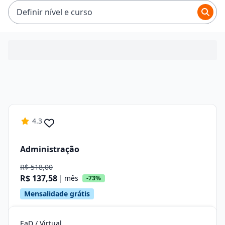
R$ 195,88.
Definir nível e curso
4.3
Administração
R$ 518,00
R$ 137,58
| mês
-73%
Mensalidade grátis
EaD / Virtual