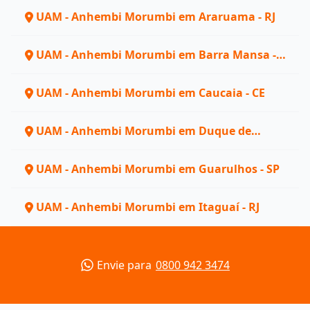
UAM - Anhembi Morumbi em Araruama - RJ
UAM - Anhembi Morumbi em Barra Mansa -
RJ
UAM - Anhembi Morumbi em Caucaia - CE
UAM - Anhembi Morumbi em Duque de
Caxias - RJ
UAM - Anhembi Morumbi em Guarulhos - SP
UAM - Anhembi Morumbi em Itaguaí - RJ
Envie para
0800 942 3474