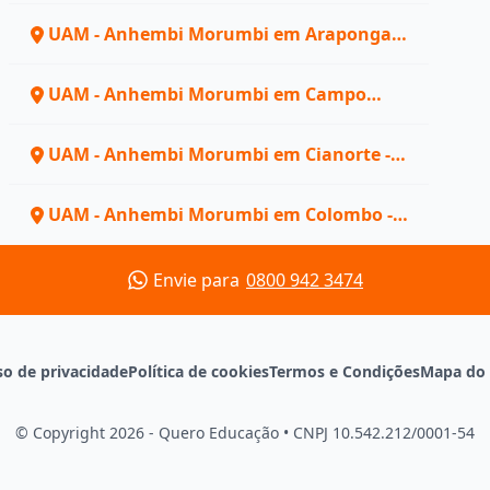
UAM - Anhembi Morumbi em Arapongas -
PR
UAM - Anhembi Morumbi em Campo
Mourão - PR
UAM - Anhembi Morumbi em Cianorte -
PR
UAM - Anhembi Morumbi em Colombo -
PR
Envie para
0800 942 3474
so de privacidade
Política de cookies
Termos e Condições
Mapa do 
© Copyright 2026 - Quero Educação
•
CNPJ 10.542.212/0001-54