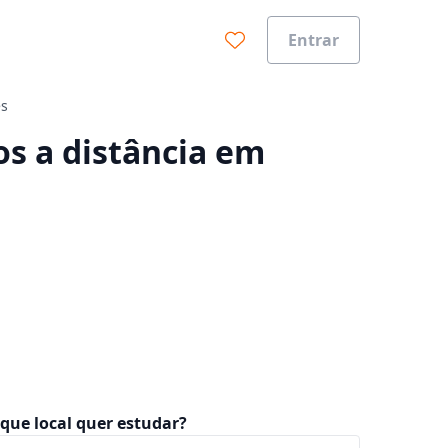
Entrar
es
0%
s a distância em
que local quer estudar?