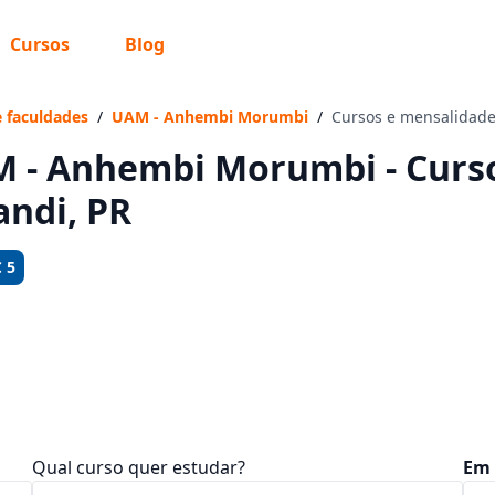
Cursos
Blog
 sabe o que você quer estudar?
os te guiar no caminho ideal para seus estudos
e faculdades
/
UAM - Anhembi Morumbi
/
Cursos e mensalidad
 - Anhembi Morumbi - Curso
andi, PR
Sim, já sei
 5
Ainda não sei
Qual curso quer estudar?
Em 