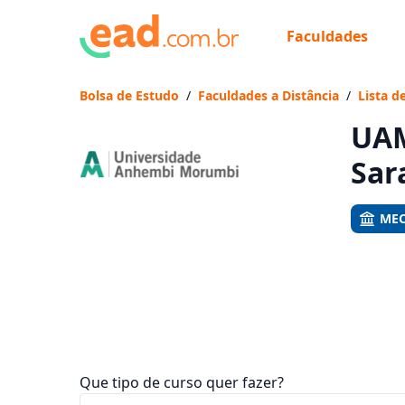
Faculdades
Já
Vam
Bolsa de Estudo
/
Faculdades a Distância
/
Lista d
UAM
Sar
MEC
Que tipo de curso quer fazer?