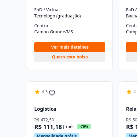
EaD / Virtual
EaD /
Tecnólogo (graduação)
Bach
Centro
Cent
Campo Grande/MS
Camp
Ver mais detalhes
Quero esta bolsa
4.3
4
Logística
Rela
R$ 472,50
R$ 5
R$ 111,18
R$ 
| mês
-76%
Mensalidade grátis
Men