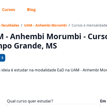
Cursos
Blog
 sabe o que você quer estudar?
os te guiar no caminho ideal para seus estudos
e faculdades
/
UAM - Anhembi Morumbi
/
Cursos e mensalidad
 - Anhembi Morumbi - Curso
po Grande, MS
Sim, já sei
 5
a ideia é estudar na modalidade EaD na UAM - Anhembi M
 veja quais são os 383 cursos oferecidos pela instituição n
Ainda não sei
dades, que ficam entre R$ 98,88 e R$ 193,28.
Qual curso quer estudar?
Em 