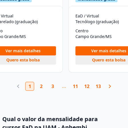
 Virtual
EaD / Virtual
arelado (graduação)
Tecnólogo (graduação)
ro
Centro
o Grande/MS
Campo Grande/MS
Ver mais detalhes
Ver mais detalhes
Quero esta bolsa
Quero esta bolsa
1
2
3
11
12
13
Qual o valor da mensalidade para
cursos EaD na UAM - Anhembi