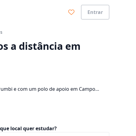
Entrar
es
0%
s a distância em
orumbi e com um polo de apoio em Campo
os 5 campus da cidade e consulte os valores das
que local quer estudar?