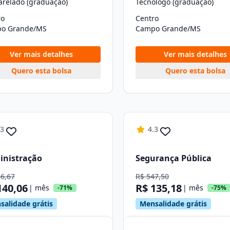
arelado (graduação)
Tecnólogo (graduação)
ro
Centro
o Grande/MS
Campo Grande/MS
Ver mais detalhes
Ver mais detalhes
Quero esta bolsa
Quero esta bolsa
.3
4.3
inistração
Segurança Pública
86,67
R$ 547,50
140,06
R$ 135,18
| mês
| mês
-71%
-75%
salidade grátis
Mensalidade grátis