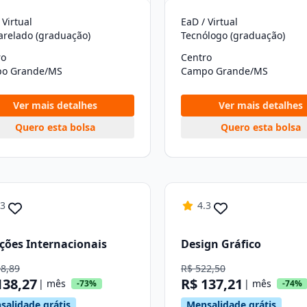
 Virtual
EaD / Virtual
arelado (graduação)
Tecnólogo (graduação)
ro
Centro
o Grande/MS
Campo Grande/MS
Ver mais detalhes
Ver mais detalhes
Quero esta bolsa
Quero esta bolsa
.3
4.3
ções Internacionais
Design Gráfico
08,89
R$ 522,50
138,27
R$ 137,21
| mês
| mês
-73%
-74%
salidade grátis
Mensalidade grátis