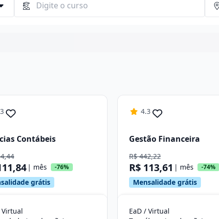
Continuar
.3
4.3
cias Contábeis
Gestão Financeira
64,44
R$ 442,22
111,84
R$ 113,61
| mês
| mês
-76%
-74%
salidade grátis
Mensalidade grátis
 Virtual
EaD / Virtual