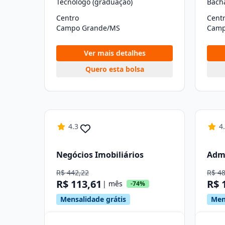
Tecnólogo (graduação)
Bach
Centro
Cent
Campo Grande/MS
Camp
Ver mais detalhes
Quero esta bolsa
4.3
4
Negócios Imobiliários
Adm
R$ 442,22
R$ 4
R$ 113,61
R$ 
| mês
-74%
Mensalidade grátis
Men