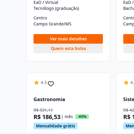
EaD / Virtual
EaD /
Tecnólogo (graduação)
Bach
Centro
Cent
Campo Grande/MS
Camp
Ver mais detalhes
Quero esta bolsa
4.3
4
Gastronomia
Sist
R$ 531,11
R$ 4
R$ 186,53
R$ 
| mês
-65%
Mensalidade grátis
Men