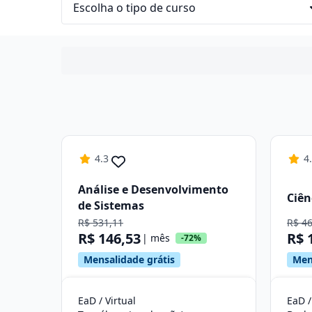
4.3
4
Análise e Desenvolvimento
Ciên
de Sistemas
R$ 531,11
R$ 4
R$ 146,53
R$ 
| mês
-72%
Mensalidade grátis
Men
EaD / Virtual
EaD /