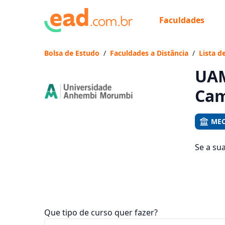
Faculdades
Já
Vam
Bolsa de Estudo
/
Faculdades a Distância
/
Lista d
UAM
Cam
MEC
Se a su
Grande,
mensali
Que tipo de curso quer fazer?