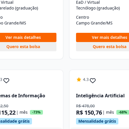
 Virtual
EaD / Virtual
arelado (graduação)
Tecnólogo (graduação)
ro
Centro
o Grande/MS
Campo Grande/MS
Ver mais detalhes
Ver mais detalhes
Quero esta bolsa
Quero esta bolsa
.3
4.3
emas de Informação
Inteligência Artificial
22,50
R$ 478,00
115,22
R$ 150,76
| mês
| mês
-73%
-68%
salidade grátis
Mensalidade grátis