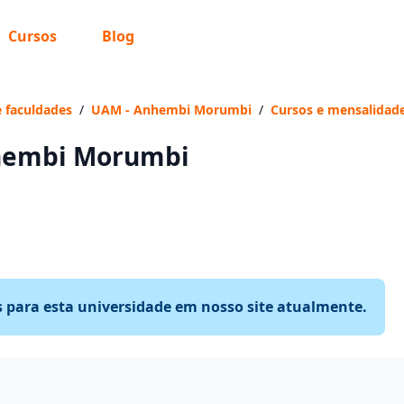
Cursos
Blog
e faculdades
/
UAM - Anhembi Morumbi
/
Cursos e mensalidad
hembi Morumbi
s para esta universidade em nosso site atualmente.