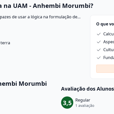
ca na UAM - Anhembi Morumbi?
pazes de usar a lógica na formulação de
olucionar problemas.
O que vo
Calcul
 terra
Cultu
Fund
nhembi Morumbi
Avaliação dos Alunos
Regular
3,5
1 avaliação