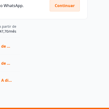
elo WhatsApp.
Continuar
A partir de
547,70/mês
Ver todas as vagas de Graduação na UAM - Anhembi Morumbi
Ver todas as vagas de Pós-graduação na UAM - Anhembi Morumbi
Ver todas as vagas A distância (EaD) na UAM - Anhembi Morumbi