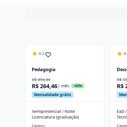
4.2
4
Pedagogia
Desi
R$ 454,44
R$ 3
R$ 264,46
R$ 
| mês
-42%
Mensalidade grátis
Men
Semipresencial / Noite
EaD /
Licenciatura (graduação)
Tecn
Centro
Cent