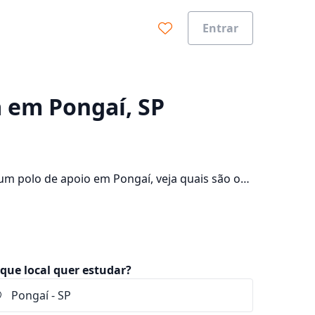
Entrar
0%
a em Pongaí, SP
um polo de apoio em Pongaí, veja quais são os
consulte os valores das mensalidades, que ficam
que local quer estudar?