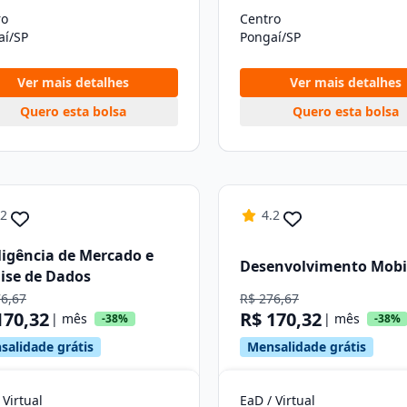
ro
Centro
aí/SP
Pongaí/SP
Ver mais detalhes
Ver mais detalhes
Quero esta bolsa
Quero esta bolsa
.2
4.2
ligência de Mercado e
Desenvolvimento Mobi
ise de Dados
76,67
R$ 276,67
170,32
R$ 170,32
| mês
| mês
-38%
-38%
salidade grátis
Mensalidade grátis
 Virtual
EaD / Virtual