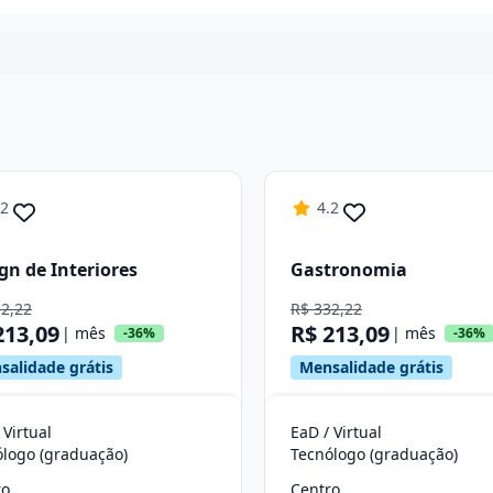
Continuar
.2
4.2
gn de Interiores
Gastronomia
32,22
R$ 332,22
213,09
R$ 213,09
| mês
| mês
-36%
-36%
salidade grátis
Mensalidade grátis
 Virtual
EaD / Virtual
ólogo (graduação)
Tecnólogo (graduação)
ro
Centro