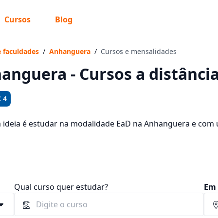
Cursos
Blog
 sabe o que você quer estudar?
os te guiar no caminho ideal para seus estudos
e faculdades
/
Anhanguera
/
Cursos e mensalidades
anguera - Cursos a distânci
 4
Sim, já sei
a ideia é estudar na modalidade EaD na Anhanguera e com 
rsos oferecidos pela instituição nos 2 campus da cidade e 
 92,65 e R$ 264,46.
Ainda não sei
Qual curso quer estudar?
Em 