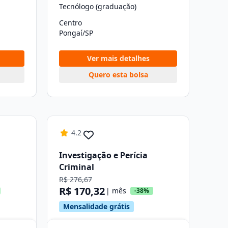
Tecnólogo (graduação)
Centro
Pongaí/SP
Ver mais detalhes
Quero esta bolsa
4.2
Investigação e Perícia
Criminal
R$ 276,67
R$ 170,32
| mês
-38%
Mensalidade grátis