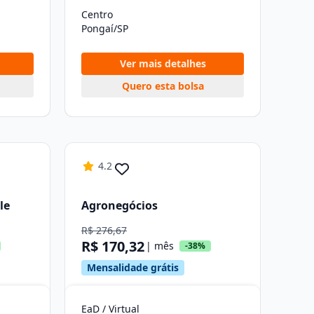
Centro
Pongaí/SP
Ver mais detalhes
Quero esta bolsa
4.2
le
Agronegócios
R$ 276,67
R$ 170,32
| mês
-38%
Mensalidade grátis
EaD / Virtual