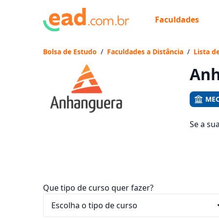
Faculdades
Já
Vam
Bolsa de Estudo
/
Faculdades a Distância
/
Lista d
Anh
MEC
Se a su
1638 cu
entre R$
Que tipo de curso quer fazer?