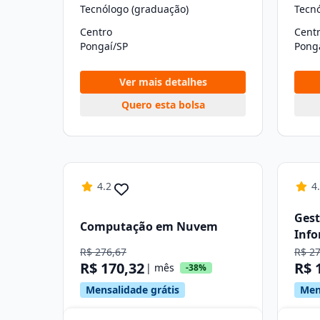
Tecnólogo (graduação)
Tecn
Centro
Cent
Pongaí/SP
Pong
Ver mais detalhes
Quero esta bolsa
4.2
4
Gest
Computação em Nuvem
Inf
R$ 276,67
R$ 2
R$ 170,32
R$ 
| mês
-38%
Mensalidade grátis
Men