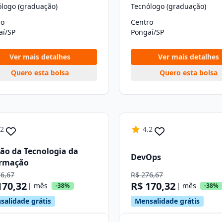
ólogo (graduação)
Tecnólogo (graduação)
ro
Centro
aí/SP
Pongaí/SP
Ver mais detalhes
Ver mais detalhes
Quero esta bolsa
Quero esta bolsa
.2
4.2
ão da Tecnologia da
DevOps
ormação
76,67
R$ 276,67
170,32
R$ 170,32
| mês
| mês
-38%
-38%
salidade grátis
Mensalidade grátis