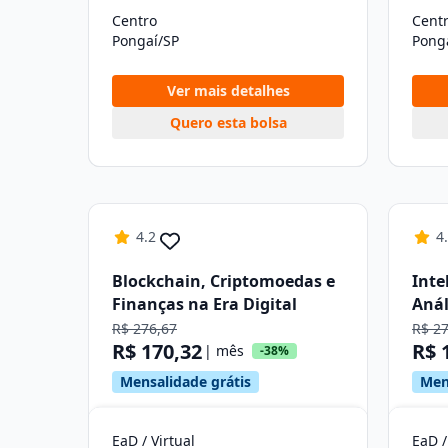
Centro
Cent
Pongaí/SP
Pong
Ver mais detalhes
Quero esta bolsa
4.2
4
Blockchain, Criptomoedas e
Inte
Finanças na Era Digital
Anál
R$ 276,67
R$ 2
R$ 170,32
R$ 
| mês
-38%
Mensalidade grátis
Men
EaD / Virtual
EaD /