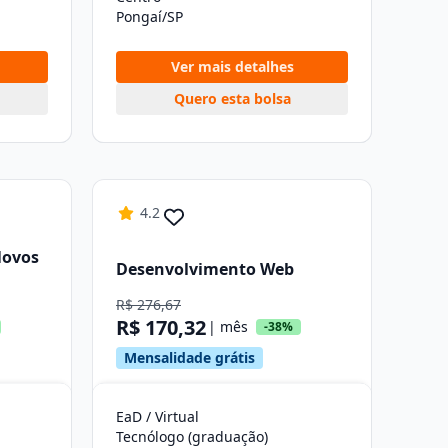
Pongaí/SP
Ver mais detalhes
Quero esta bolsa
4.2
Novos
Desenvolvimento Web
R$ 276,67
R$ 170,32
| mês
-38%
Mensalidade grátis
EaD / Virtual
Tecnólogo (graduação)