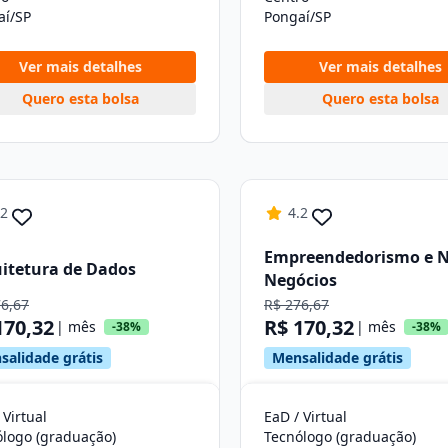
aí/SP
Pongaí/SP
Ver mais detalhes
Ver mais detalhes
Quero esta bolsa
Quero esta bolsa
.2
4.2
Empreendedorismo e 
itetura de Dados
Negócios
76,67
R$ 276,67
170,32
R$ 170,32
| mês
| mês
-38%
-38%
salidade grátis
Mensalidade grátis
 Virtual
EaD / Virtual
ólogo (graduação)
Tecnólogo (graduação)