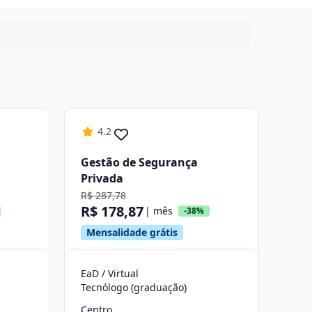
4.2
Gestão de Segurança
Privada
R$ 287,78
R$ 178,87
| mês
-38%
Mensalidade grátis
EaD / Virtual
Tecnólogo (graduação)
Centro