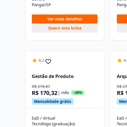
Pongaí/SP
Pong
Ver mais detalhes
Quero esta bolsa
4.2
4
Gestão de Produto
Arqu
R$ 276,67
R$ 2
R$ 170,32
R$ 
| mês
-38%
Mensalidade grátis
Men
EaD / Virtual
EaD /
Tecnólogo (graduação)
Tecn