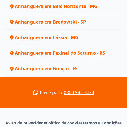
Anhanguera em Belo Horizonte - MG
Anhanguera em Brodowski - SP
Anhanguera em Cássia - MG
Anhanguera em Faxinal do Soturno - RS
Anhanguera em Guaçuí - ES
Envie para
0800 942 3474
Aviso de privacidade
Política de cookies
Termos e Condições