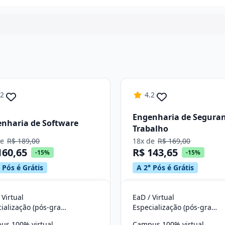
Continuar
.2
4.2
Engenharia de Segura
nharia de Software
Trabalho
de
R$ 189,00
18x de
R$ 169,00
160,65
R$ 143,65
-15%
-15%
 Pós é Grátis
A 2° Pós é Grátis
 Virtual
EaD / Virtual
Especialização (pós-graduação)
Especialização (pós-graduação)
us 100% virtual
Campus 100% virtual