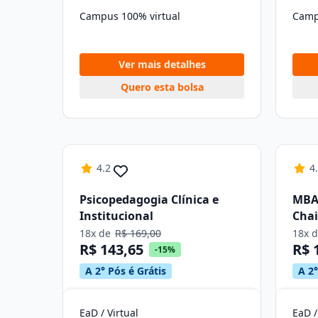
Campus 100% virtual
Camp
Ver mais detalhes
Quero esta bolsa
4.2
4
Psicopedagogia Clínica e
MBA 
Institucional
Cha
18x de
R$ 169,00
18x 
R$ 143,65
R$ 
-15%
A 2° Pós é Grátis
A 2°
EaD / Virtual
EaD /