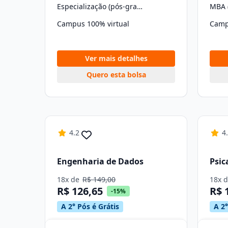
Especialização (pós-graduação)
MBA 
Campus 100% virtual
Camp
Ver mais detalhes
Quero esta bolsa
4.2
4
Engenharia de Dados
Psic
18x de
R$ 149,00
18x 
R$ 126,65
R$ 
-15%
A 2° Pós é Grátis
A 2°