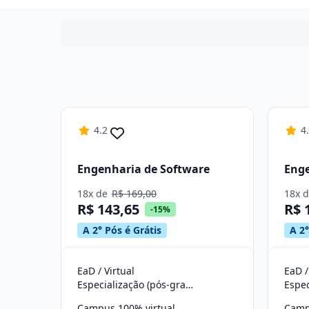
4.2
4
Engenharia de Software
Enge
18x de
R$ 169,00
18x 
R$ 143,65
R$ 
-15%
A 2° Pós é Grátis
A 2°
EaD / Virtual
EaD /
Especialização (pós-graduação)
Campus 100% virtual
Camp