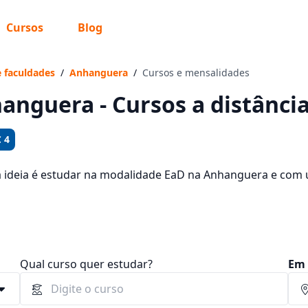
Cursos
Blog
 sabe o que você quer estudar?
os te guiar no caminho ideal para seus estudos
e faculdades
/
Anhanguera
/
Cursos e mensalidades
anguera - Cursos a distânci
 4
Sim, já sei
a ideia é estudar na modalidade EaD na Anhanguera e com u
1573 cursos oferecidos pela instituição nos 2 campus da ci
am entre R$ 92,65 e R$ 194,65.
Ainda não sei
Qual curso quer estudar?
Em 