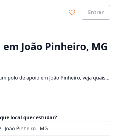
Entrar
0%
a em João Pinheiro, MG
m polo de apoio em João Pinheiro, veja quais
dade e consulte os valores das mensalidades,
que local quer estudar?