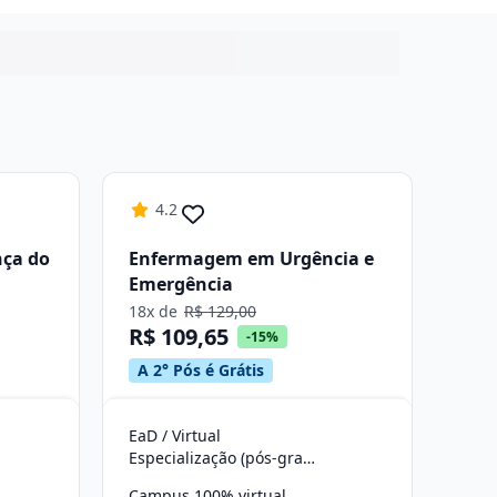
4.2
nça do
Enfermagem em Urgência e
Emergência
18x de
R$ 129,00
R$ 109,65
-15%
A 2° Pós é Grátis
EaD / Virtual
Especialização (pós-graduação)
Campus 100% virtual