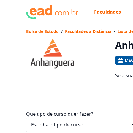
Faculdades
Já
Vam
Bolsa de Estudo
/
Faculdades a Distância
/
Lista d
Anh
MEC
Se a su
são os 
que fic
Que tipo de curso quer fazer?