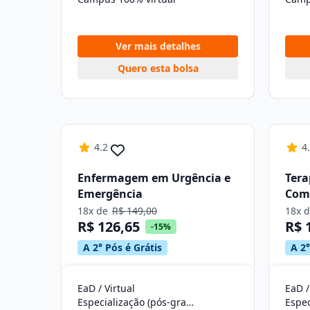
Ver mais detalhes
Quero esta bolsa
4.2
4
Enfermagem em Urgência e
Tera
Emergência
Com
18x de
R$ 149,00
18x 
R$ 126,65
R$ 
-15%
A 2° Pós é Grátis
A 2°
EaD / Virtual
EaD /
Especialização (pós-graduação)