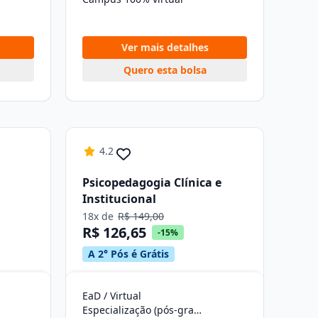
Ver mais detalhes
Quero esta bolsa
4.2
Psicopedagogia Clínica e
Institucional
18x de
R$ 149,00
R$ 126,65
-15%
A 2° Pós é Grátis
EaD / Virtual
Especialização (pós-graduação)