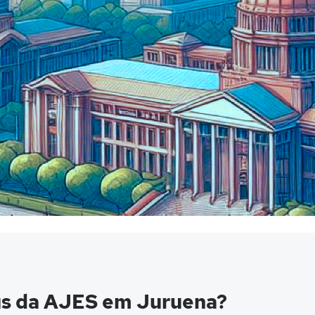
us da AJES em Juruena?