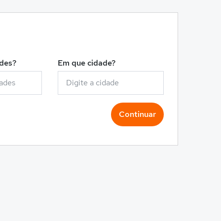
!
ades?
Em que cidade?
Continuar