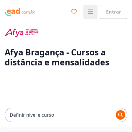
Entrar
Já sabe o que você quer estudar?
Vamos te guiar no caminho ideal para seus estudos
0%
Afya Bragança - Cursos a
distância e mensalidades
Sim, já sei
Ainda não sei
Definir nível e curso