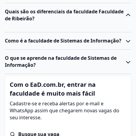
Quais são os diferenciais da faculdade Faculdade
de Ribeirão?
Como é a faculdade de Sistemas de Informação?
O curso de Sistemas da Informação
prepara
O que se aprende na faculdade de Sistemas de
profissionais para desenvolver, gerenciar e
Informação?
implementar sistemas que sustentam as operações
diárias e a tomada de decisão em organizações
.
Sistemas de Informação
são
conjuntos de sistemas
Com o EaD.com.br, entrar na
Durante o percurso,
os estudantes aprendem os
que coletam, processam, armazenam e distribuem
fundamentos da
arquitetura de sistemas
,
faculdade é muito mais fácil
informações
para guiar estratégias organizacionais.
compreendendo as bases para o desenvolvimento
Eles contribuem para o
gerenciamento de dados
e
Cadastre-se e receba alertas por e-mail e
de soluções tecnológicas
.
garantem que as informações corretas estejam
WhatsApp assim que chegarem novas vagas do
Conforme avançam nos tópicos, os alunos
exploram
disponíveis no momento certo para as pessoas
seu interesse.
disciplinas relacionadas à
engenharia de software
,
certas
.
segurança da informação
,
inteligência artificial
e
Um Sistema de Informação é
composto por
análise de dados
Busque sua vaga
.