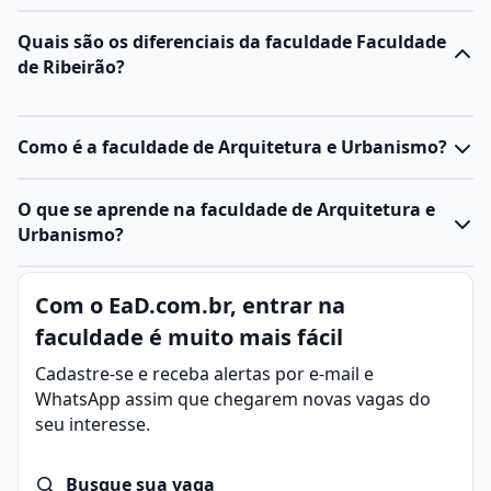
Quais são os diferenciais da faculdade Faculdade
de Ribeirão?
Como é a faculdade de Arquitetura e Urbanismo?
O
curso de Arquitetura e Urbanismo
é uma graduação
O que se aprende na faculdade de Arquitetura e
de bacharelado com duração média de quatro/cinco
Urbanismo?
anos. Ele forma profissionais capacitados para
projetar e planejar espaços construídos e urbanos,
A área de Arquitetura e Urbanismo é multidisciplinar e
Com o EaD.com.br, entrar na
equilibrando
estética
, funcionalidade, técnica e
envolve o estudo, planejamento e execução de
sustentabilidade.
faculdade é muito mais fácil
espaços que atendam às necessidades humanas de
A formação combina disciplinas teóricas e práticas,
moradia, trabalho, lazer e convivência.
Cadastre-se e receba alertas por e-mail e
que vão desde
artes
e
história
até
física
e cálculo
O profissional dessa área atua desde a concepção de
WhatsApp assim que chegarem novas vagas do
estrutural. Os estudantes aprendem a desenhar,
projetos arquitetônicos, como casas, prédios e
seu interesse.
representar e modelar projetos utilizando tanto
espaços públicos, até o desenvolvimento de planos
técnicas manuais quanto
softwares
específicos de
diretores e políticas urbanas.
arquitetura.
Busque sua vaga