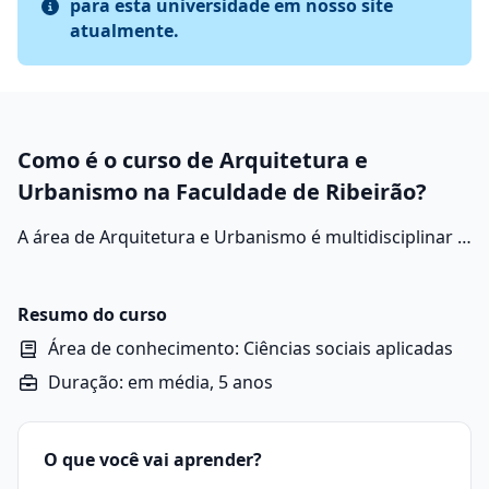
para esta universidade em nosso site
atualmente.
Como é o curso de Arquitetura e
Urbanismo na Faculdade de Ribeirão?
A área de Arquitetura e Urbanismo é multidisciplinar e
envolve o estudo, planejamento e execução de
espaços que atendam às necessidades humanas de
moradia, trabalho, lazer e convivência.
Resumo do curso
Área de conhecimento: Ciências sociais aplicadas
Duração: em média, 5 anos
O que você vai aprender?