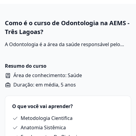
Como é o curso de Odontologia na AEMS -
Três Lagoas?
A Odontologia é a área da saúde responsável pelo
estudo, diagnóstico, prevenção e tratamento das
doenças e alterações que afetam os dentes, gengivas,
ossos da face e demais estruturas da cavidade bucal.
Resumo do curso
Área de conhecimento: Saúde
Duração: em média, 5 anos
O que você vai aprender?
Metodologia Cientifica
Anatomia Sistêmica