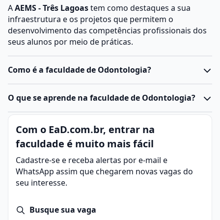
A
AEMS - Três Lagoas
tem como destaques a sua
infraestrutura e os projetos que permitem o
desenvolvimento das competências profissionais dos
seus alunos por meio de práticas.
Como é a faculdade de Odontologia?
O
curso de Odontologia
é uma graduação da área da
O que se aprende na faculdade de Odontologia?
saúde
, com duração média de 5 anos, que combina
teoria, prática laboratorial e atendimentos clínicos.
A Odontologia é a área da saúde responsável pelo
Com o EaD.com.br, entrar na
Durante a formação, o estudante aprende sobre
estudo, diagnóstico, prevenção e tratamento das
anatomia
, fisiologia, microbiologia, materiais
faculdade é muito mais fácil
doenças e alterações que afetam os dentes, gengivas,
odontológicos e técnicas de tratamento, além de
ossos da face e demais estruturas da cavidade bucal.
Cadastre-se e receba alertas por e-mail e
desenvolver habilidades clínicas essenciais para cuidar
O objetivo do cirurgião-dentista é promover a saúde
WhatsApp assim que chegarem novas vagas do
da saúde bucal de diferentes pacientes.
bucal, preservar a função mastigatória e contribuir
seu interesse.
Grande parte do curso é voltada para práticas em
para o bem-estar e a estética do paciente.
laboratórios e clínicas-escola, preparando o futuro
Principais aspectos da Odontologia:
cirurgião-dentista
Busque sua vaga
para atuar em consultórios,
Envolve práticas de prevenção, como limpeza e