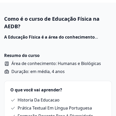
Como é o curso de Educação Física na
AEDB?
A Educação Física é a área do conhecimento
dedicada ao estudo do corpo humano, do
movimento e das atividades físicas.
Ela envolve a
compreensão científica do funcionamento do corpo, a
Resumo do curso
aprendizagem de habilidades motoras e a promoção
Área de conhecimento: Humanas e Biológicas
de experiências corporais que contribuem para o
Duração: em média, 4 anos
desenvolvimento integral do indivíduo.
O que você vai aprender?
Historia Da Educacao
Prática Textual Em Língua Portuguesa