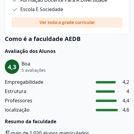
Formação Docente Para A Diversidade
Escola E Sociedade
Ver toda a grade curricular
Como é a faculdade AEDB
Avaliação dos Alunos
Boa
4,3
5 avaliações
Empregabilidade
4,2
Estrutura
4
Professores
4,4
localização
4,6
Resumo da faculdade
mais de 1.020 alunos matriculados