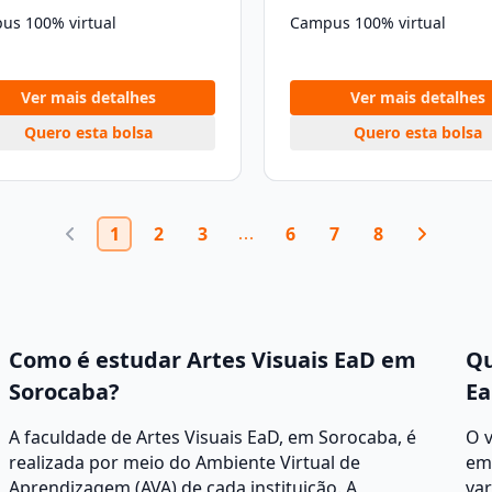
us 100% virtual
Campus 100% virtual
Ver mais detalhes
Ver mais detalhes
Quero esta bolsa
Quero esta bolsa
1
2
3
6
7
8
Como é estudar Artes Visuais EaD em
Qu
Sorocaba?
Ea
A faculdade de Artes Visuais EaD, em Sorocaba, é
O v
realizada por meio do Ambiente Virtual de
em
Aprendizagem (AVA) de cada instituição. A
var