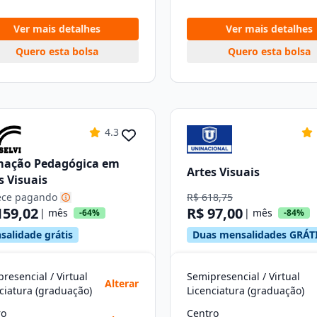
Ver mais detalhes
Ver mais detalhes
Quero esta bolsa
Quero esta bolsa
4.3
mação Pedagógica em
Artes Visuais
s Visuais
ce pagando
R$ 618,75
159,02
R$ 97,00
| mês
| mês
-64%
-84%
salidade grátis
Duas mensalidades GRÁT
resencial / Virtual
Semipresencial / Virtual
Alterar
ciatura (graduação)
Licenciatura (graduação)
ro
Centro