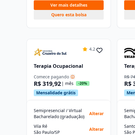
Ver mais detalhes
Quero esta bolsa
4.2
Terapia Ocupacional
Tera
Comece pagando
R$ 7
R$ 319,92
R$ 
| mês
-20%
Mensalidade grátis
Men
Semipresencial / Virtual
Semip
Alterar
Bacharelado (graduação)
Bach
Vila Ré
Sant
Alterar
São Paulo/SP
São P