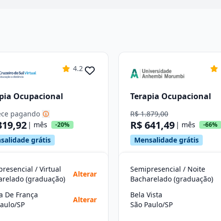
4.2
pia Ocupacional
Terapia Ocupacional
ce pagando
R$ 1.879,00
319,92
R$ 641,49
| mês
| mês
-20%
-66%
salidade grátis
Mensalidade grátis
resencial / Virtual
Semipresencial / Noite
Alterar
arelado (graduação)
Bacharelado (graduação)
a De França
Bela Vista
Alterar
aulo/SP
São Paulo/SP