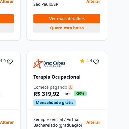
Alterar
Alterar
São Paulo/SP
Ver mais detalhes
Quero esta bolsa
4.0
4.4
Terapia Ocupacional
Comece pagando
R$ 319,92
| mês
-20%
Mensalidade grátis
Semipresencial / Virtual
Alterar
Alterar
Bacharelado (graduação)