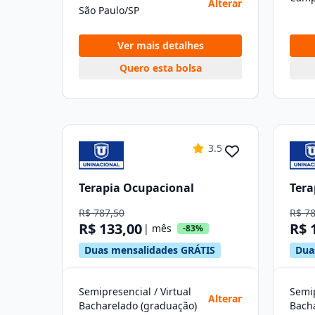
Alterar
São Paulo/SP
Ver mais detalhes
Quero esta bolsa
3.5
Terapia Ocupacional
Tera
R$ 787,50
R$ 7
R$ 133,00
R$ 
| mês
-83%
Duas mensalidades GRÁTIS
Dua
Semipresencial / Virtual
Semip
Alterar
Bacharelado (graduação)
Bach