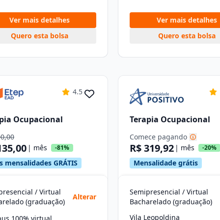
Ver mais detalhes
Ver mais detalhes
Quero esta bolsa
Quero esta bolsa
4.5
pia Ocupacional
Terapia Ocupacional
00,00
Comece pagando
135,00
R$ 319,92
| mês
| mês
-81%
-20%
s mensalidades GRÁTIS
Mensalidade grátis
resencial / Virtual
Semipresencial / Virtual
Alterar
arelado (graduação)
Bacharelado (graduação)
Vila Leopoldina
us 100% virtual