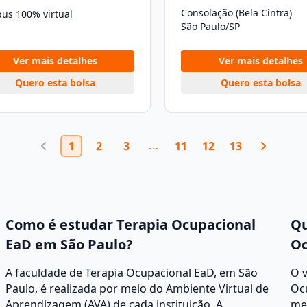
Consolação (Bela Cintra)
us 100% virtual
São Paulo/SP
Ver mais detalhes
Ver mais detalhes
Quero esta bolsa
Quero esta bolsa
1
2
3
11
12
13
Como é estudar Terapia Ocupacional
Qu
EaD em São Paulo?
Oc
A faculdade de Terapia Ocupacional EaD, em São
O v
Paulo, é realizada por meio do Ambiente Virtual de
Ocu
Aprendizagem (AVA) de cada instituição. A
men