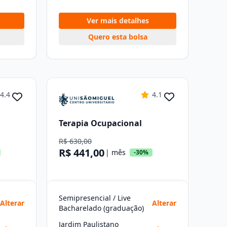
Ver mais detalhes
Quero esta bolsa
4.4
4.1
Terapia Ocupacional
R$ 630,00
R$ 441,00
| mês
-30%
Semipresencial / Live
Alterar
Alterar
Bacharelado (graduação)
Jardim Paulistano