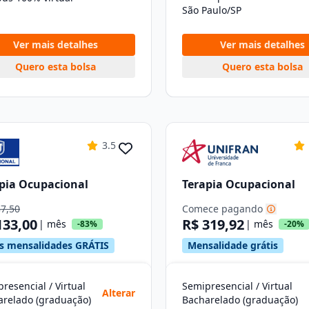
São Paulo/SP
Ver mais detalhes
Ver mais detalhes
Quero esta bolsa
Quero esta bolsa
3.5
pia Ocupacional
Terapia Ocupacional
87,50
Comece pagando
133,00
R$ 319,92
| mês
| mês
-83%
-20%
s mensalidades GRÁTIS
Mensalidade grátis
resencial / Virtual
Semipresencial / Virtual
Alterar
arelado (graduação)
Bacharelado (graduação)