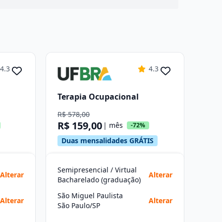
4.3
4.3
Terapia Ocupacional
R$ 578,00
R$ 159,00
| mês
-72%
Duas mensalidades GRÁTIS
Semipresencial / Virtual
Alterar
Alterar
Bacharelado (graduação)
São Miguel Paulista
Alterar
Alterar
São Paulo/SP