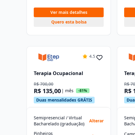
Ver mais detalhes
Quero esta bolsa
4.5
Terapia Ocupacional
Tera
R$ 700,00
R$ 7
R$ 135,00
R$ 
| mês
-81%
Duas mensalidades GRÁTIS
Dua
Semipresencial / Virtual
Semip
Alterar
Bacharelado (graduação)
Bach
Pinheiros
Camp