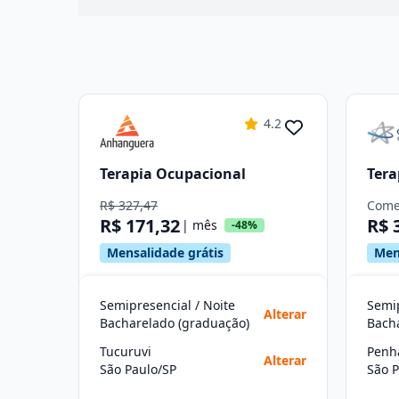
4.2
Terapia Ocupacional
Tera
R$ 327,47
Come
R$ 171,32
R$ 
| mês
-48%
Mensalidade grátis
Men
Semipresencial / Noite
Semip
Alterar
Bacharelado (graduação)
Bach
Tucuruvi
Penh
Alterar
São Paulo/SP
São P