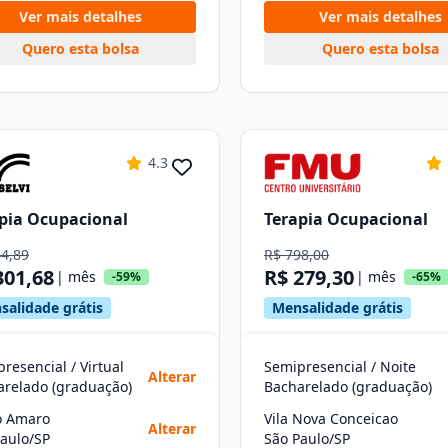
Ver mais detalhes
Ver mais detalhes
Quero esta bolsa
Quero esta bolsa
4.3
pia Ocupacional
Terapia Ocupacional
44,89
R$ 798,00
301,68
R$ 279,30
| mês
| mês
-59%
-65%
salidade grátis
Mensalidade grátis
resencial / Virtual
Semipresencial / Noite
Alterar
arelado (graduação)
Bacharelado (graduação)
o Amaro
Vila Nova Conceicao
Alterar
aulo/SP
São Paulo/SP