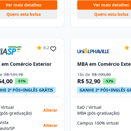
Ver mais detalhes
Ver mais detalhes
Quero esta bolsa
Quero esta bolsa
4.2
em Comércio Exterior
MBA em Comércio Exte
de
R$ 131,76
18x de
R$ 109,80
64,00
R$ 52,90
-51%
-52%
HE 2ª PÓS+INGLÊS GRÁTIS
GANHE 2ª PÓS+INGLÊS G
 Virtual
EaD / Virtual
Alterar
(pós-graduação)
MBA (pós-graduação)
Vista
Campus 100% virtual
Alterar
aulo/SP