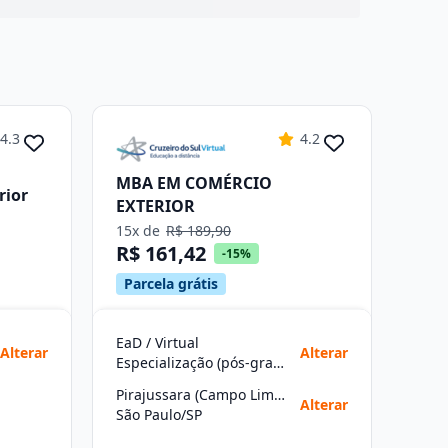
4.3
4.2
MBA EM COMÉRCIO
rior
EXTERIOR
15x de
R$ 189,90
R$ 161,42
-15%
Parcela grátis
EaD / Virtual
Alterar
Alterar
Especialização (pós-graduação)
Pirajussara (Campo Limpo)
Alterar
São Paulo/SP