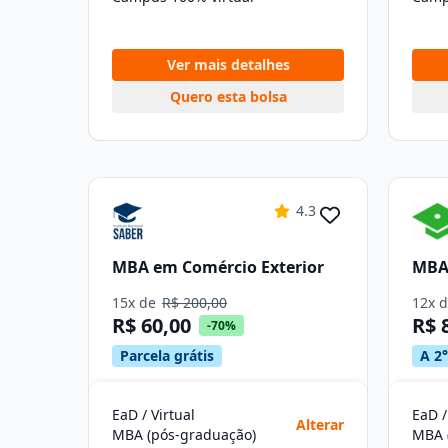
Ver mais detalhes
Quero esta bolsa
4.3
MBA em Comércio Exterior
MBA 
15x de
R$ 200,00
12x 
R$ 60,00
R$ 
-70%
Parcela grátis
A 2°
EaD / Virtual
EaD /
Alterar
MBA (pós-graduação)
MBA 