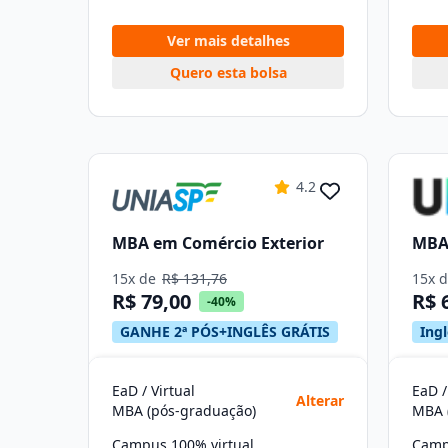
Ver mais detalhes
Quero esta bolsa
4.2
MBA em Comércio Exterior
MBA 
15x de
R$ 131,76
15x 
R$ 79,00
R$ 
-40%
GANHE 2ª PÓS+INGLÊS GRÁTIS
Ingl
EaD / Virtual
EaD /
Alterar
MBA (pós-graduação)
MBA 
Campus 100% virtual
Camp