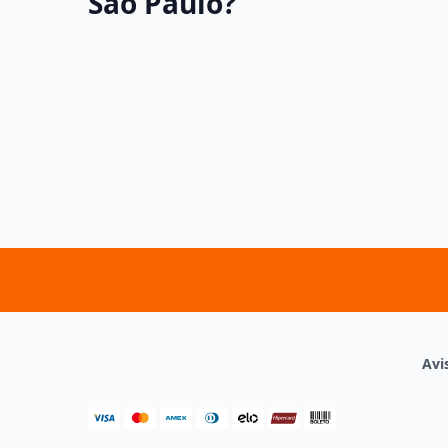
São Paulo?
Avi