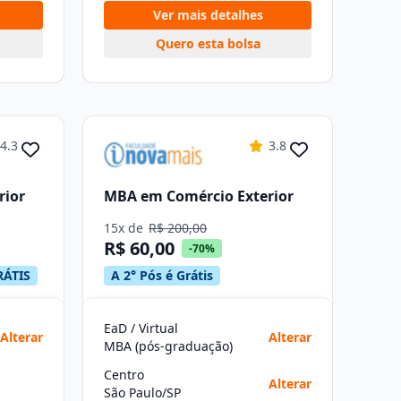
Ver mais detalhes
Quero esta bolsa
4.3
3.8
rior
MBA em Comércio Exterior
15x de
R$ 200,00
R$ 60,00
-70%
RÁTIS
A 2° Pós é Grátis
EaD / Virtual
Alterar
Alterar
MBA (pós-graduação)
Centro
Alterar
São Paulo/SP