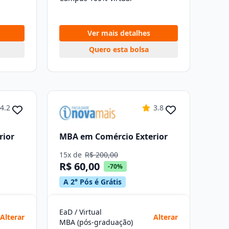
Ver mais detalhes
Quero esta bolsa
4.2
3.8
rior
MBA em Comércio Exterior
15x de
R$ 200,00
R$ 60,00
-70%
A 2° Pós é Grátis
EaD / Virtual
Alterar
Alterar
MBA (pós-graduação)