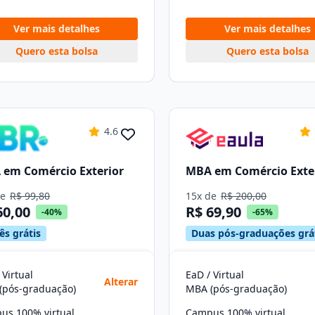
Ver mais detalhes
Ver mais detalhes
Quero esta bolsa
Quero esta bolsa
4.6
em Comércio Exterior
MBA em Comércio Exte
de
R$ 99,80
15x de
R$ 200,00
60,00
R$ 69,90
-40%
-65%
ês grátis
Duas pós-graduações grá
 Virtual
EaD / Virtual
Alterar
(pós-graduação)
MBA (pós-graduação)
us 100% virtual
Campus 100% virtual