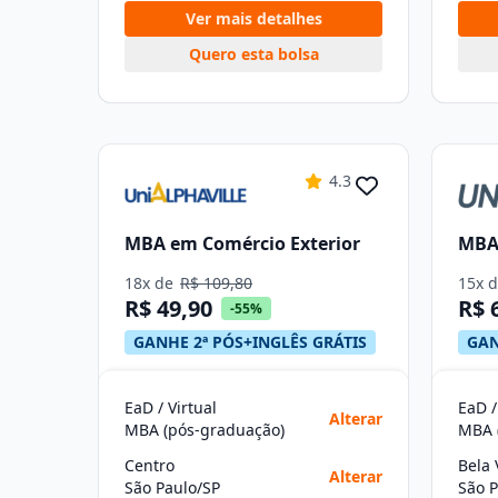
Ver mais detalhes
Quero esta bolsa
4.3
MBA em Comércio Exterior
MBA 
18x de
R$ 109,80
15x 
R$ 49,90
R$ 
-55%
GANHE 2ª PÓS+INGLÊS GRÁTIS
GAN
EaD / Virtual
EaD /
Alterar
MBA (pós-graduação)
MBA 
Centro
Bela 
Alterar
São Paulo/SP
São P