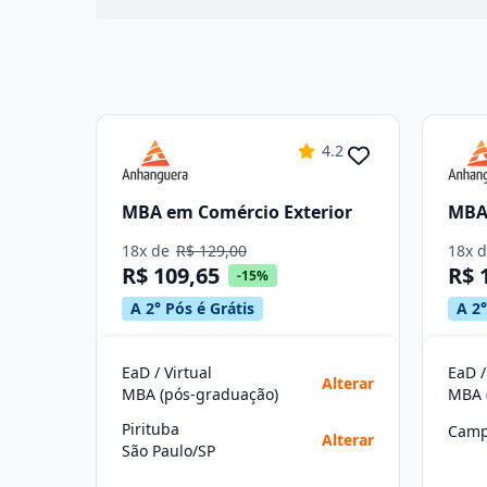
4.2
MBA em Comércio Exterior
MBA 
18x de
R$ 129,00
18x 
R$ 109,65
R$ 
-15%
A 2° Pós é Grátis
A 2°
EaD / Virtual
EaD /
Alterar
MBA (pós-graduação)
MBA 
Pirituba
Camp
Alterar
São Paulo/SP