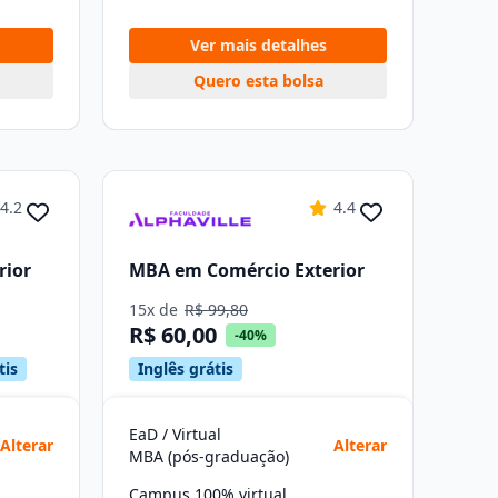
Ver mais detalhes
Quero esta bolsa
4.2
4.4
rior
MBA em Comércio Exterior
15x de
R$ 99,80
R$ 60,00
-40%
tis
Inglês grátis
EaD / Virtual
Alterar
Alterar
MBA (pós-graduação)
Campus 100% virtual