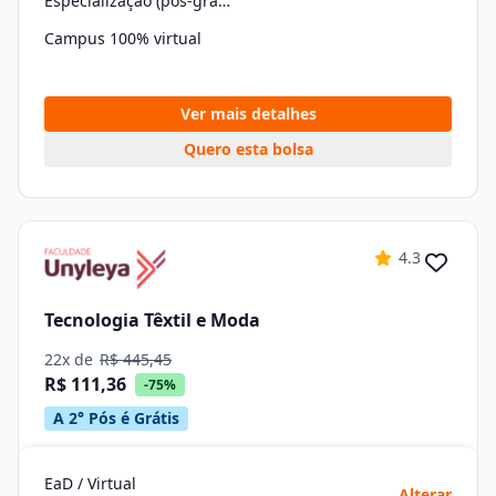
Especialização (pós-graduação)
Campus 100% virtual
Ver mais detalhes
Quero esta bolsa
4.3
Tecnologia Têxtil e Moda
22x de
R$ 445,45
R$ 111,36
-75%
A 2° Pós é Grátis
EaD / Virtual
Alterar