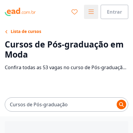
Entrar
Lista de cursos
Cursos de Pós-graduação em
Moda
Confira todas as 53 vagas no curso de Pós-graduação
em Moda EaD e saiba mais sobre as 7 faculdades que
contam com mensalidades entre R$ 104,72 e
R$ 2.520,05. Encontre a bolsa de estudo para o curso
EaD dos seus sonhos e economize até 82% nas
mensalidades.
Cursos de Pós-graduação