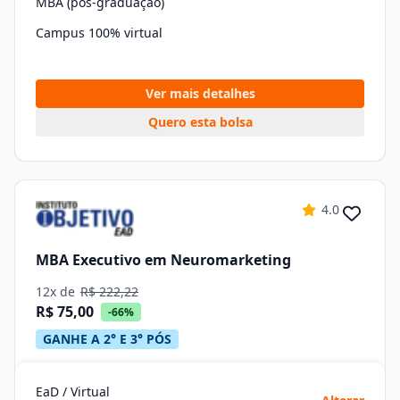
MBA (pós-graduação)
Campus 100% virtual
Ver mais detalhes
Quero esta bolsa
4.0
MBA Executivo em Neuromarketing
12x de
R$ 222,22
R$ 75,00
-66%
GANHE A 2° E 3° PÓS
EaD / Virtual