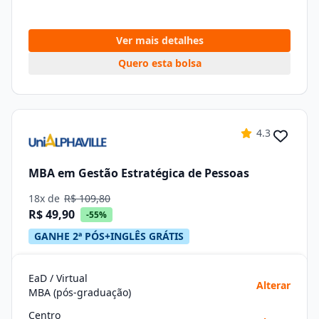
Ver mais detalhes
Quero esta bolsa
4.3
MBA em Gestão Estratégica de Pessoas
18x de
R$ 109,80
R$ 49,90
-55%
GANHE 2ª PÓS+INGLÊS GRÁTIS
EaD / Virtual
Alterar
MBA (pós-graduação)
Centro