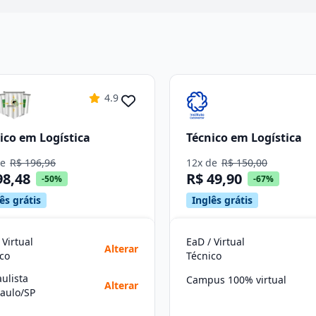
4.9
ico em Logística
Técnico em Logística
de
R$ 196,96
12x de
R$ 150,00
98,48
R$ 49,90
-50%
-67%
ês grátis
Inglês grátis
 Virtual
EaD / Virtual
Alterar
co
Técnico
aulista
Campus 100% virtual
Alterar
aulo/SP