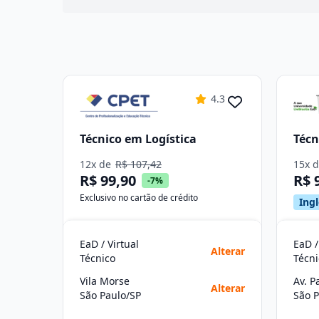
4.3
Técnico em Logística
Técn
12x de
R$ 107,42
15x 
R$ 99,90
R$ 
-7%
Exclusivo no cartão de crédito
Ingl
EaD / Virtual
EaD /
Alterar
Técnico
Técni
Vila Morse
Av. P
Alterar
São Paulo/SP
São P