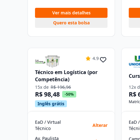
Ver mais detalhes
Quero esta bolsa
4.9
Técnico em Logística (por
Curs
Competência)
15x de
R$ 196,96
12x 
R$ 98,48
R$ 
-50%
Matríc
Inglês grátis
EaD / Virtual
EaD /
Alterar
Técnico
Técni
Av. Paulista
Camp