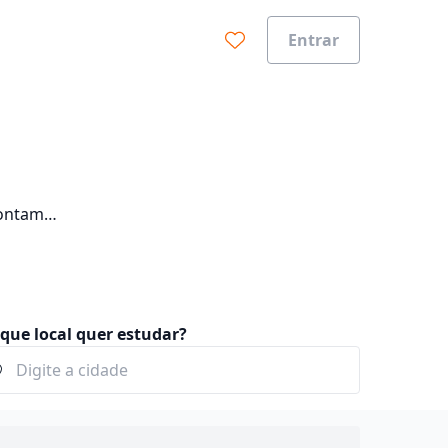
Entrar
contam
os e
que local quer estudar?