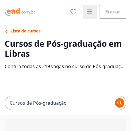
Entrar
Lista de cursos
Cursos de Pós-graduação em
Libras
Confira todas as 219 vagas no curso de Pós-graduação
em Libras EaD e saiba mais sobre as 13 faculdades que
contam com mensalidades entre R$ 12,00 e R$ 218,65.
Encontre a bolsa de estudo para o curso EaD dos seus
sonhos e economize até 93% nas mensalidades.
Cursos de Pós-graduação