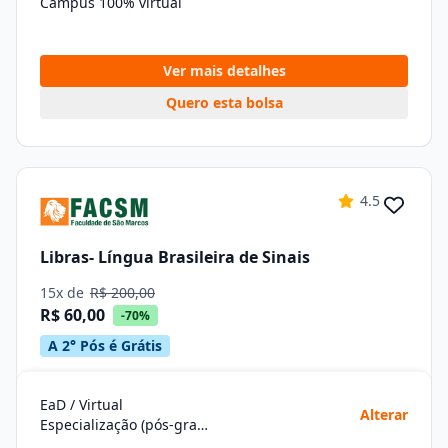
Campus 100% virtual
Ver mais detalhes
Quero esta bolsa
4.5
Libras- Língua Brasileira de Sinais
15x de
R$ 200,00
R$ 60,00
-70%
A 2° Pós é Grátis
EaD / Virtual
Alterar
Especialização (pós-graduação)