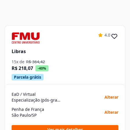
4.0
Libras
15x de
R$ 364,42
R$ 218,07
-40%
Parcela grátis
EaD / Virtual
Alterar
Especialização (pós-graduação)
Penha de França
Alterar
São Paulo/SP
Ver mais detalhes