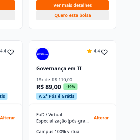
Ver mais detalhes
Quero esta bolsa
4.4
4.4
Governança em TI
18x de
R$ 110,00
R$ 89,00
-19%
tis
A 2° Pós é Grátis
EaD / Virtual
Alterar
Alterar
Especialização (pós-graduação)
Campus 100% virtual