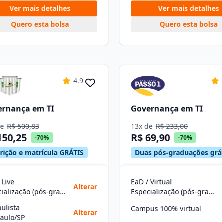
Ver mais detalhes
Ver mais detalhes
Quero esta bolsa
Quero esta bolsa
4.9
ernança em TI
Governança em TI
de
R$ 500,83
13x de
R$ 233,00
150,25
R$ 69,90
-70%
-70%
crição e matrícula GRÁTIS
Duas pós-graduações grá
 Live
EaD / Virtual
Alterar
Especialização (pós-graduação)
Especialização (pós-graduação)
aulista
Campus 100% virtual
Alterar
aulo/SP