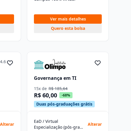
Ver mais detalhes
Quero esta bolsa
4.6
Governança em TI
15x de
R$ 185,64
R$ 60,00
-68%
Duas pós-graduações grátis
EaD / Virtual
Alterar
Alterar
Especialização (pós-graduação)