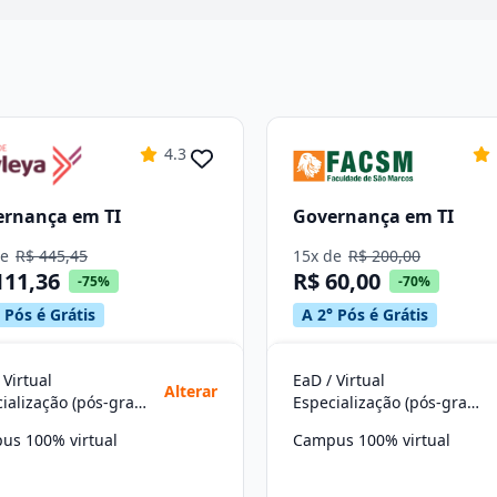
4.3
ernança em TI
Governança em TI
de
R$ 445,45
15x de
R$ 200,00
111,36
R$ 60,00
-75%
-70%
 Pós é Grátis
A 2° Pós é Grátis
 Virtual
EaD / Virtual
Alterar
Especialização (pós-graduação)
Especialização (pós-graduação)
us 100% virtual
Campus 100% virtual