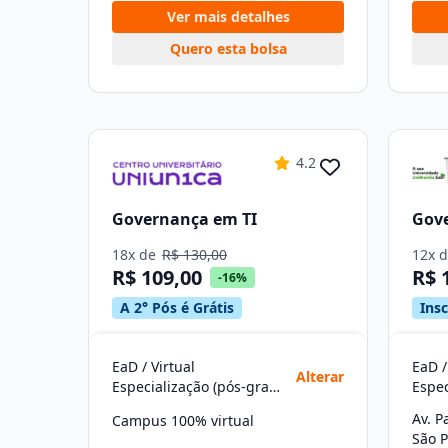
Ver mais detalhes
Quero esta bolsa
4.2
Governança em TI
Gov
18x de
R$ 130,00
12x 
R$ 109,00
R$ 
-16%
A 2° Pós é Grátis
Ins
EaD / Virtual
EaD /
Alterar
Especialização (pós-graduação)
Av. P
Campus 100% virtual
São P