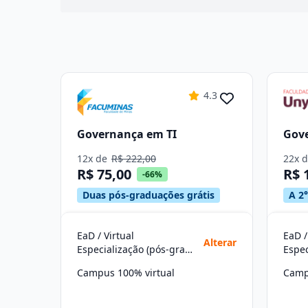
4.3
Governança em TI
Gov
12x de
R$ 222,00
22x 
R$ 75,00
R$ 
-66%
Duas pós-graduações grátis
A 2°
EaD / Virtual
EaD /
Alterar
Especialização (pós-graduação)
Campus 100% virtual
Camp