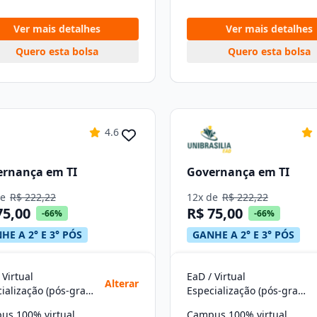
Ver mais detalhes
Ver mais detalhes
Quero esta bolsa
Quero esta bolsa
4.6
ernança em TI
Governança em TI
de
R$ 222,22
12x de
R$ 222,22
75,00
R$ 75,00
-66%
-66%
HE A 2° E 3° PÓS
GANHE A 2° E 3° PÓS
 Virtual
EaD / Virtual
Alterar
Especialização (pós-graduação)
Especialização (pós-graduação)
us 100% virtual
Campus 100% virtual