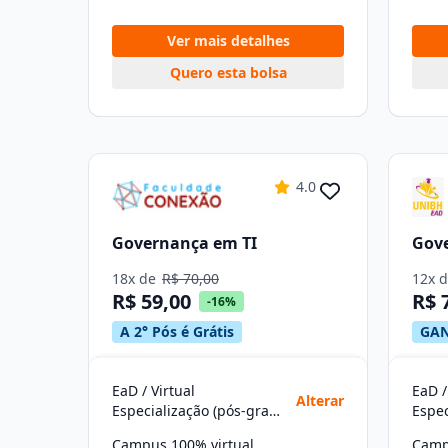
Ver mais detalhes
Quero esta bolsa
4.0
Governança em TI
Gov
18x de
R$ 70,00
12x 
R$ 59,00
R$ 
-16%
A 2° Pós é Grátis
GAN
EaD / Virtual
EaD /
Alterar
Especialização (pós-graduação)
Campus 100% virtual
Camp