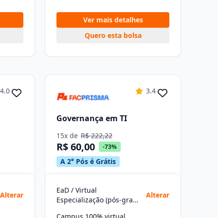
Ver mais detalhes
Quero esta bolsa
4.0
3.4
Governança em TI
15x de
R$ 222,22
R$ 60,00
-73%
A 2° Pós é Grátis
EaD / Virtual
Alterar
Alterar
Especialização (pós-graduação)
Campus 100% virtual