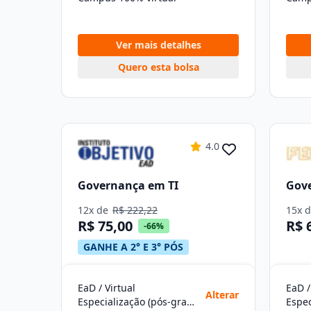
Ver mais detalhes
Quero esta bolsa
4.0
Governança em TI
Gov
12x de
R$ 222,22
15x 
R$ 75,00
R$ 
-66%
GANHE A 2° E 3° PÓS
EaD / Virtual
EaD /
Alterar
Especialização (pós-graduação)