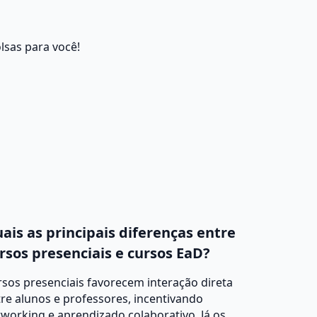
lsas para você!
ais as principais diferenças entre
rsos presenciais e cursos EaD?
sos presenciais favorecem interação direta
re alunos e professores, incentivando
working e aprendizado colaborativo. Já os