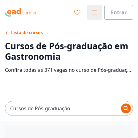
Entrar
Lista de cursos
Cursos de Pós-graduação em
Gastronomia
Confira todas as 371 vagas no curso de Pós-graduação
em Gastronomia EaD e saiba mais sobre as 9
faculdades que contam com mensalidades entre
R$ 50,00 e R$ 2.449,30. Encontre a bolsa de estudo
para o curso EaD dos seus sonhos e economize até
90% nas mensalidades.
Cursos de Pós-graduação