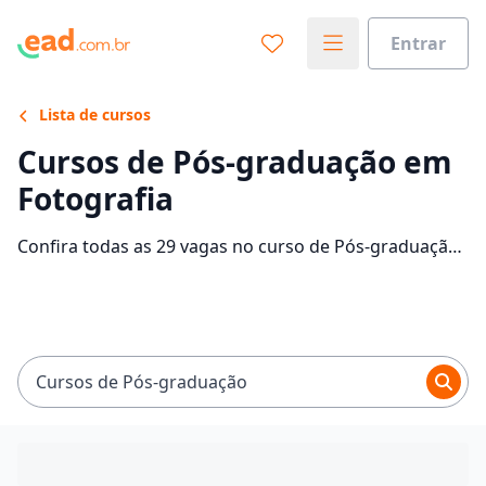
Entrar
Lista de cursos
Cursos de Pós-graduação em
Fotografia
Confira todas as 29 vagas no curso de Pós-graduação
em Fotografia EaD e saiba mais sobre as 14 faculdades
que contam com mensalidades entre R$ 60,00 e
R$ 1.469,30. Encontre a bolsa de estudo para o curso
EaD dos seus sonhos e economize até 80% nas
mensalidades.
Cursos de Pós-graduação