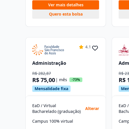
Ver mais detalhes
Quero esta bolsa
4.1
Administração
Adm
R$ 282,87
R$ 2
R$ 75,00
R$ 
| mês
-73%
Mensalidade fixa
Men
EaD / Virtual
EaD /
Alterar
Bacharelado (graduação)
Bach
Campus 100% virtual
Camp