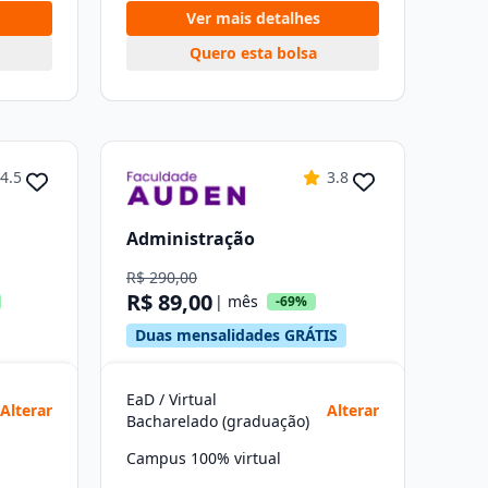
Ver mais detalhes
Quero esta bolsa
4.5
3.8
Administração
R$ 290,00
R$ 89,00
| mês
-69%
Duas mensalidades GRÁTIS
EaD / Virtual
Alterar
Alterar
Bacharelado (graduação)
Campus 100% virtual