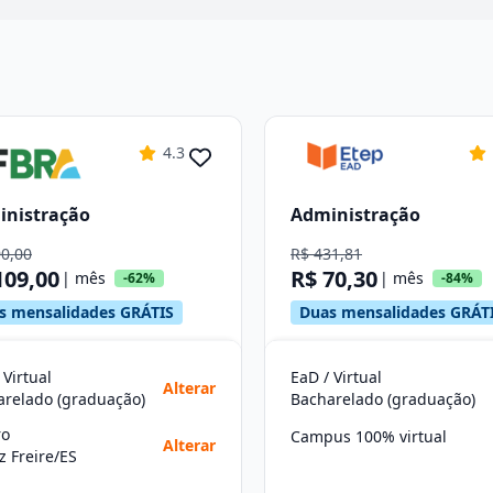
4.3
inistração
Administração
90,00
R$ 431,81
109,00
R$ 70,30
| mês
| mês
-62%
-84%
s mensalidades GRÁTIS
Duas mensalidades GRÁT
 Virtual
EaD / Virtual
Alterar
arelado (graduação)
Bacharelado (graduação)
ro
Campus 100% virtual
Alterar
 Freire/ES