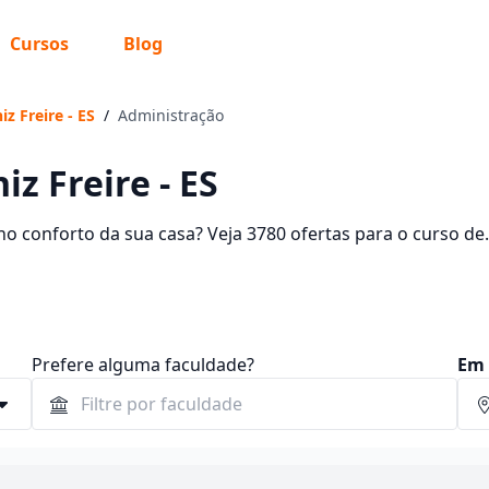
Cursos
Blog
z Freire - ES
/
Administração
z Freire - ES
o conforto da sua casa? Veja 3780 ofertas para o curso de
idades entre R$ 30,00 e R$ 237,42.
Prefere alguma faculdade?
Em 