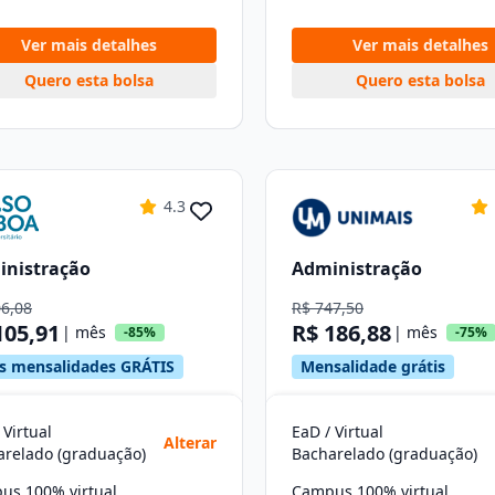
Ver mais detalhes
Ver mais detalhes
Quero esta bolsa
Quero esta bolsa
4.3
inistração
Administração
06,08
R$ 747,50
105,91
R$ 186,88
| mês
| mês
-85%
-75%
s mensalidades GRÁTIS
Mensalidade grátis
 Virtual
EaD / Virtual
Alterar
arelado (graduação)
Bacharelado (graduação)
us 100% virtual
Campus 100% virtual