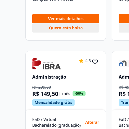
Ver mais detalhes
Quero esta bolsa
4.3
Administração
Adm
R$ 299,00
R$ 4
R$ 149,50
R$ 
| mês
-50%
Mensalidade grátis
Tra
EaD / Virtual
EaD /
Alterar
Bacharelado (graduação)
Bach