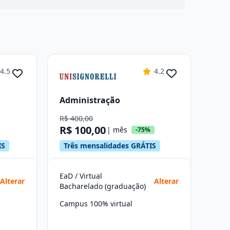
4.5
4.2
Administração
R$ 400,00
R$ 100,00
| mês
-75%
IS
Três mensalidades GRÁTIS
EaD / Virtual
Alterar
Alterar
Bacharelado (graduação)
Campus 100% virtual