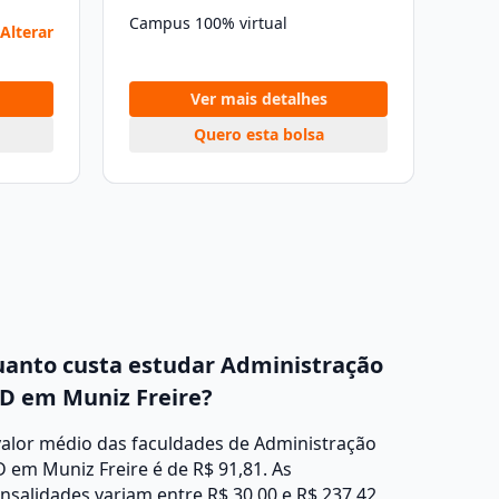
Campus 100% virtual
Alterar
Ver mais detalhes
Quero esta bolsa
anto custa estudar Administração
D em Muniz Freire?
valor médio das faculdades de Administração
 em Muniz Freire é de R$ 91,81. As
salidades variam entre R$ 30,00 e R$ 237,42