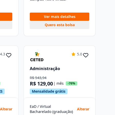
Ver mais detalhes
Quero esta bolsa
4.3
5.0
Administração
R$ 543,94
R$ 129,00
| mês
-76%
IS
Mensalidade grátis
EaD / Virtual
Alterar
Alterar
Bacharelado (graduação)