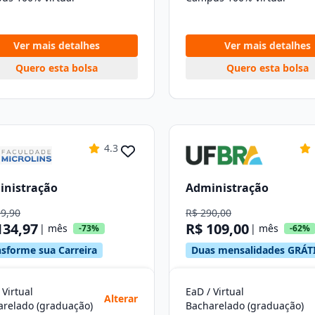
Ver mais detalhes
Ver mais detalhes
Quero esta bolsa
Quero esta bolsa
4.3
inistração
Administração
99,90
R$ 290,00
134,97
R$ 109,00
| mês
| mês
-73%
-62%
nsforme sua Carreira
Duas mensalidades GRÁT
 Virtual
EaD / Virtual
Alterar
arelado (graduação)
Bacharelado (graduação)