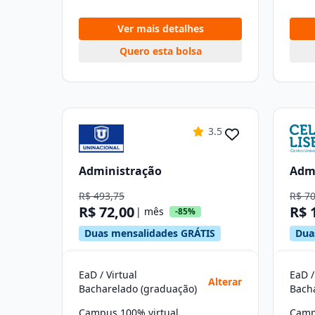
Ver mais detalhes
Quero esta bolsa
3.5
Administração
Adm
R$ 493,75
R$ 7
R$ 72,00
R$ 
| mês
-85%
Duas mensalidades GRÁTIS
Dua
EaD / Virtual
EaD /
Alterar
Bacharelado (graduação)
Bach
Campus 100% virtual
Camp