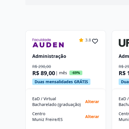
3.8
Administração
Adm
R$ 290,00
R$ 2
R$ 89,00
R$ 
| mês
-69%
Duas mensalidades GRÁTIS
Dua
EaD / Virtual
EaD /
Alterar
Bacharelado (graduação)
Bach
Centro
Cent
Alterar
Muniz Freire/ES
Muniz