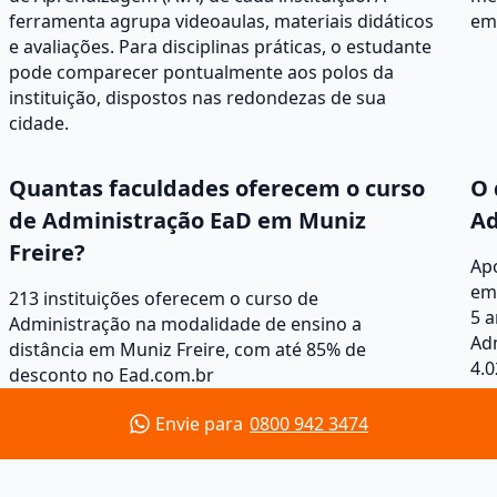
ferramenta agrupa videoaulas, materiais didáticos
em 
e avaliações. Para disciplinas práticas, o estudante
pode comparecer pontualmente aos polos da
instituição, dispostos nas redondezas de sua
cidade.
Quantas faculdades oferecem o curso
O 
de Administração EaD em Muniz
Ad
Freire?
Apó
em 
213 instituições oferecem o curso de
5 a
Administração na modalidade de ensino a
Adm
distância em Muniz Freire, com até 85% de
4.0
desconto no Ead.com.br
Envie para
0800 942 3474