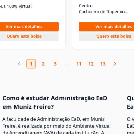
Centro
us 100% virtual
Cachoeiro de Itapemirim/ES
Ver mais detalhes
Ver mais detalhes
Quero esta bolsa
Quero esta bolsa
1
2
3
11
12
13
Como é estudar Administração EaD
Qu
em Muniz Freire?
Ea
A faculdade de Administração EaD, em Muniz
O 
Freire, é realizada por meio do Ambiente Virtual
EaD
de Aprendizagem (AVA) de cada instituição. A
men