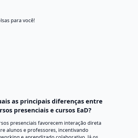
lsas para você!
ais as principais diferenças entre
rsos presenciais e cursos EaD?
sos presenciais favorecem interação direta
re alunos e professores, incentivando
working e aprendizado colaborativo. Já os