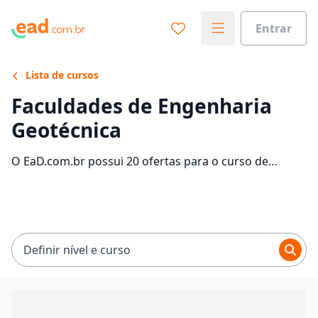
Entrar
Lista de cursos
Faculdades de Engenharia
Geotécnica
O EaD.com.br possui 20 ofertas para o curso de
Engenharia Geotécnica com até 80% de desconto.
Encontre a bolsa de estudo que você sempre desejou
com mensalidades entre R$ 89,00 e R$ 126,65 e
economize até 80% nas mensalidades.
Definir nível e curso