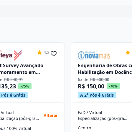
4.3
t Survey Avançado -
Engenharia de Obras 
imoramento em
Habilitação em Docênc
eação de Navios,
Ensino Superior
de
R$ 540,91
6x de
R$ 500,00
135,23
R$ 150,00
tificação de Granéis
-75%
-70%
dos, Líquidos e Gasosos
 Pós é Grátis
A 2° Pós é Grátis
 Virtual
EaD / Virtual
Alterar
Especialização (pós-graduação)
Especialização (pós-graduação)
Centro
us 100% virtual