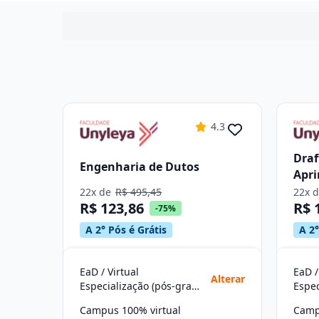
4.3
Draf
Engenharia de Dutos
Apr
Arqu
22x de
R$ 495,45
22x 
R$ 123,86
R$ 
Quan
-75%
Sóli
A 2° Pós é Grátis
A 2°
EaD / Virtual
EaD /
Alterar
Especialização (pós-graduação)
Campus 100% virtual
Camp