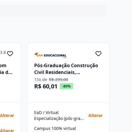
3.8
com
Pós-Graduação Construção
ia do
Civil Residenciais,
Industriais e Especiais
15x de
R$ 299,00
R$ 60,01
-80%
EaD / Virtual
Alterar
Alterar
Especialização (pós-graduação)
Campus 100% virtual
Alterar