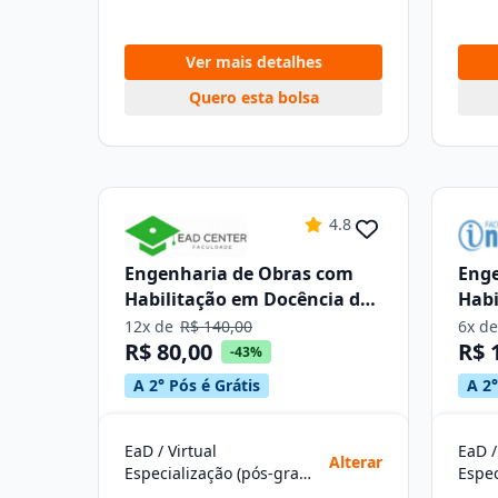
Ver mais detalhes
Quero esta bolsa
4.8
Engenharia de Obras com
Enge
Habilitação em Docência do
Habi
Ensino Superior
Ensi
12x de
R$ 140,00
6x d
R$ 80,00
R$ 
-43%
A 2° Pós é Grátis
A 2°
EaD / Virtual
EaD /
Alterar
Especialização (pós-graduação)