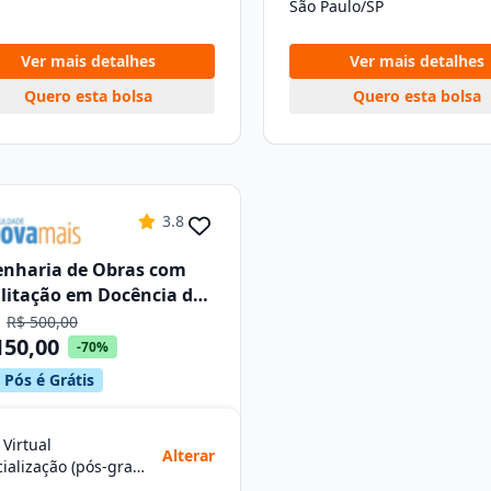
São Paulo/SP
Ver mais detalhes
Ver mais detalhes
Quero esta bolsa
Quero esta bolsa
3.8
nharia de Obras com
litação em Docência do
no Superior
e
R$ 500,00
150,00
-70%
 Pós é Grátis
 Virtual
Alterar
Especialização (pós-graduação)