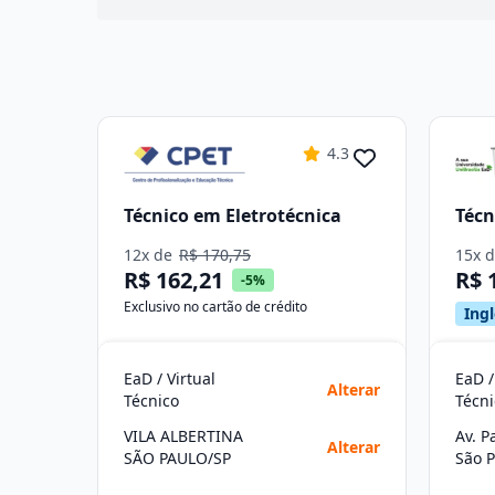
4.3
Técnico em Eletrotécnica
Técn
12x de
R$ 170,75
15x 
R$ 162,21
R$ 
-5%
Exclusivo no cartão de crédito
Ingl
EaD / Virtual
EaD /
Alterar
Técnico
Técni
VILA ALBERTINA
Av. P
Alterar
SÃO PAULO/SP
São P