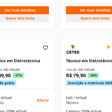
Ver mais detalhes
Ver mais detalhes
Quero esta bolsa
Quero esta bolsa
ico em Eletrotécnica
Técnico em Eletrotécni
de
R$ 150,00
14x de
R$ 199,00
49,90
R$ 79,90
-67%
-60%
ês grátis
Inscrição e matrícula GRÁ
 Virtual
EaD / Virtual
Alterar
co
Técnico
us 100% virtual
Campus 100% virtual