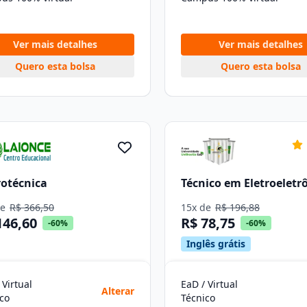
Ver mais detalhes
Ver mais detalhes
Quero esta bolsa
Quero esta bolsa
rotécnica
Técnico em Eletroeletr
de
R$ 366,50
15x de
R$ 196,88
146,60
R$ 78,75
-60%
-60%
Inglês grátis
 Virtual
EaD / Virtual
Alterar
co
Técnico