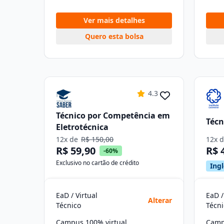
Ver mais detalhes
Quero esta bolsa
4.3
Técnico por Competência em
Técn
Eletrotécnica
12x de
R$ 150,00
12x 
R$ 59,90
R$ 
-60%
Exclusivo no cartão de crédito
Ingl
EaD / Virtual
EaD /
Alterar
Técnico
Técni
Campus 100% virtual
Camp