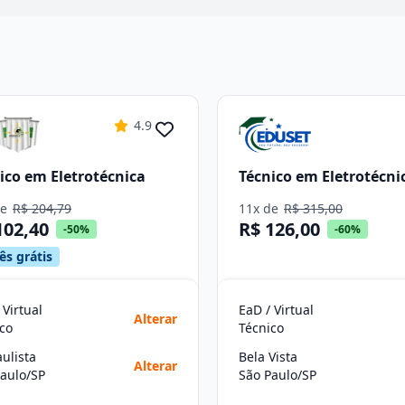
4.9
ico em Eletrotécnica
Técnico em Eletrotécni
de
R$ 204,79
11x de
R$ 315,00
102,40
R$ 126,00
-50%
-60%
ês grátis
 Virtual
EaD / Virtual
Alterar
co
Técnico
aulista
Bela Vista
Alterar
aulo/SP
São Paulo/SP