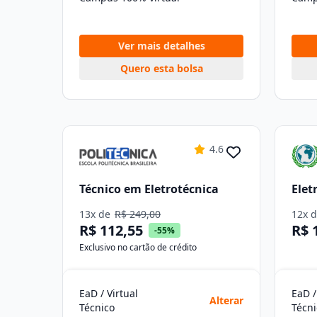
Ver mais detalhes
Quero esta bolsa
4.6
Técnico em Eletrotécnica
Elet
13x de
R$ 249,00
12x 
R$ 112,55
R$ 
-55%
Exclusivo no cartão de crédito
EaD / Virtual
EaD /
Alterar
Técnico
Técni