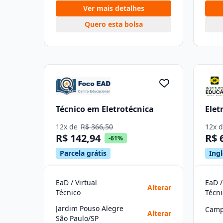
Ver mais detalhes
Quero esta bolsa
Técnico em Eletrotécnica
Elet
12x de
R$ 366,50
12x 
R$ 142,94
R$ 
-61%
Parcela grátis
Ingl
EaD / Virtual
EaD /
Alterar
Técnico
Técni
Jardim Pouso Alegre
Camp
Alterar
São Paulo/SP